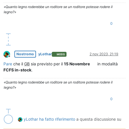
«Quanto legno roderebbe un roditore se un roditore potesse rodere il
legno?»
0
Nostromo
yLothar
2 nov 2023, 21:19
MODS
Non in linea
Pare
che il
GB
sia previsto per il
15 Novembre
in modalità
FCFS in-stock
.
«Quanto legno roderebbe un roditore se un roditore potesse rodere il
legno?»
0
yLothar
ha fatto riferimento
a questa discussione su