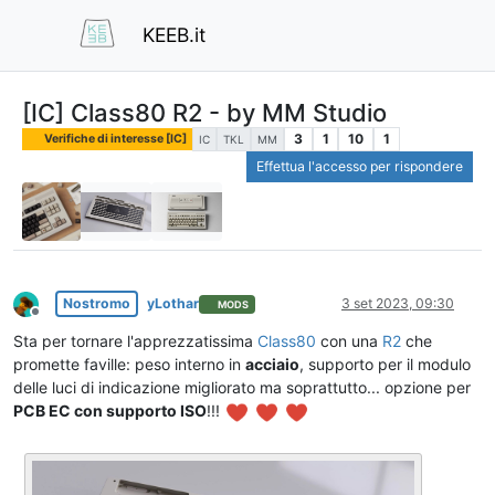
KEEB.it
[IC] Class80 R2 - by MM Studio
3
1
10
1
Verifiche di interesse [IC]
IC
TKL
MM
Effettua l'accesso per rispondere
Nostromo
yLothar
3 set 2023, 09:30
MODS
Non in linea
Sta per tornare l'apprezzatissima
Class80
con una
R2
che
promette faville: peso interno in
acciaio
, supporto per il modulo
delle luci di indicazione migliorato ma soprattutto... opzione per
PCB EC con supporto ISO
!!!