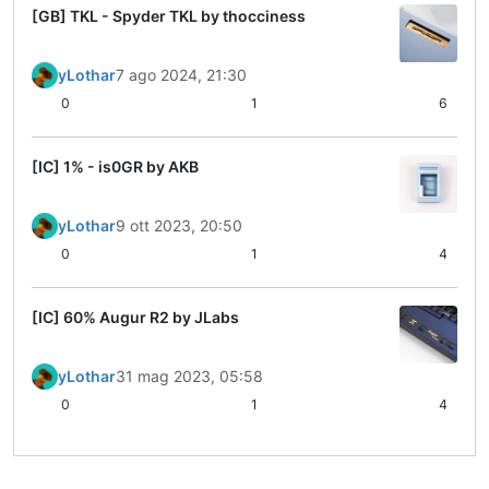
[GB] TKL - Spyder TKL by thocciness
yLothar
7 ago 2024, 21:30
0
1
6
[IC] 1% - is0GR by AKB
yLothar
9 ott 2023, 20:50
0
1
4
[IC] 60% Augur R2 by JLabs
yLothar
31 mag 2023, 05:58
0
1
4