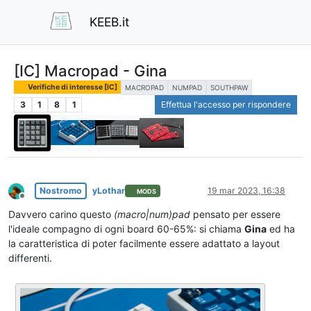
KEEB.it
[IC] Macropad - Gina
Verifiche di interesse [IC]
MACROPAD
NUMPAD
SOUTHPAW
3
1
8
1
Effettua l'accesso per rispondere
Nostromo
yLothar
19 mar 2023, 16:38
MODS
Non in linea
Davvero carino questo
(macro|num)pad
pensato per essere
l'ideale compagno di ogni board 60-65%: si chiama
Gina
ed ha
la caratteristica di poter facilmente essere adattato a layout
differenti.