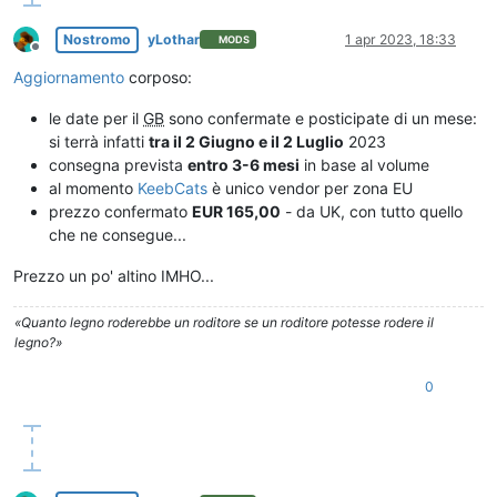
Nostromo
yLothar
1 apr 2023, 18:33
MODS
Non in linea
Aggiornamento
corposo:
le date per il
GB
sono confermate e posticipate di un mese:
si terrà infatti
tra il 2 Giugno e il 2 Luglio
2023
consegna prevista
entro 3-6 mesi
in base al volume
al momento
KeebCats
è unico vendor per zona EU
prezzo confermato
EUR 165,00
- da UK, con tutto quello
che ne consegue...
Prezzo un po' altino IMHO...
«Quanto legno roderebbe un roditore se un roditore potesse rodere il
legno?»
0