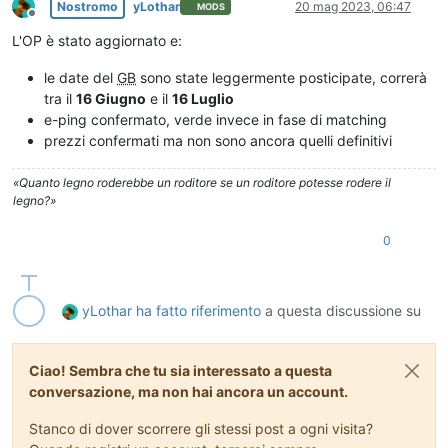
Nostromo
yLothar
20 mag 2023, 06:47
MODS
Non in linea
L'OP è stato aggiornato e:
le date del
GB
sono state leggermente posticipate, correrà
tra il
16 Giugno
e il
16 Luglio
e-ping confermato, verde invece in fase di matching
prezzi confermati ma non sono ancora quelli definitivi
«Quanto legno roderebbe un roditore se un roditore potesse rodere il
legno?»
0
yLothar
ha fatto riferimento
a questa discussione su
Ciao! Sembra che tu sia interessato a questa
conversazione, ma non hai ancora un account.
Stanco di dover scorrere gli stessi post a ogni visita?