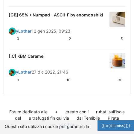
[GB] 65% + Numpad - ASCII-F by enomooshiki
yLothar
12 gen 2025, 09:23
0
2
5
[IC] KBM Caramel
yLothar
27 dic 2022, 21:46
0
10
30
Forum dedicato alle
+
creato con i
rubati sull'Isola
del
e trafugati fin qui via
dal Temibile
Pirata
yLothar
.
{{tx(dismiss){}}
Questo sito utilizza i cookie per garantirti la