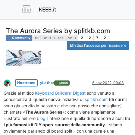
KEEB.it
The Aurora Series by splitkb.com
2
2
7
2
Community
DIY
OPEN-SOURCE
SPLIT
Effettua l'accesso per rispondere
Nostromo
yLothar
6 nov 2022, 09:08
MODS
Non in linea
Grazie al mitico
Keyboard Builders' Digest
sono venuto a
conoscenza di questa nuova iniziativa di
splitkb.com
(di cui mi
sono già servito in passato e che non posso che consigliare)
chiamata «
The Aurora Series
»: come viene ampiamente
illustrato nel loro
blog
l'intenzione è quella di riproporre alcuni tra
i più famosi kit DIY open-source della community
- stiamo
ovviamente parlando di board split - con una cura e una