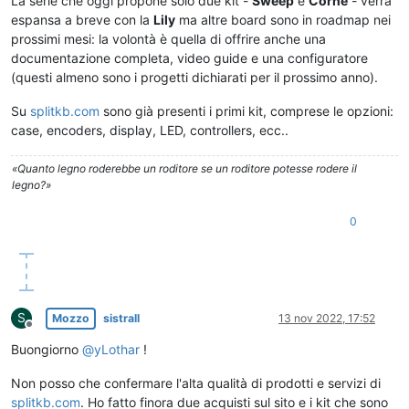
La serie che oggi propone solo due kit -
Sweep
e
Corne
- verrà
espansa a breve con la
Lily
ma altre board sono in roadmap nei
prossimi mesi: la volontà è quella di offrire anche una
documentazione completa, video guide e una configuratore
(questi almeno sono i progetti dichiarati per il prossimo anno).
Su
splitkb.com
sono già presenti i primi kit, comprese le opzioni:
case, encoders, display, LED, controllers, ecc..
«Quanto legno roderebbe un roditore se un roditore potesse rodere il
legno?»
0
S
Mozzo
sistrall
13 nov 2022, 17:52
Non in linea
Buongiorno
@
yLothar
!
Non posso che confermare l'alta qualità di prodotti e servizi di
splitkb.com
. Ho fatto finora due acquisti sul sito e i kit che sono