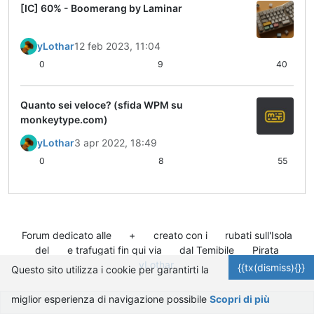
[IC] 60% - Boomerang by Laminar
yLothar
12 feb 2023, 11:04
0
9
40
Quanto sei veloce? (sfida WPM su
monkeytype.com)
yLothar
3 apr 2022, 18:49
0
8
55
Forum dedicato alle
+
creato con i
rubati sull'Isola
del
e trafugati fin qui via
dal Temibile
Pirata
yLothar
.
{{tx(dismiss){}}
Questo sito utilizza i cookie per garantirti la
miglior esperienza di navigazione possibile
Scopri di più