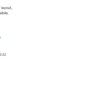
 layout,
ibile.
1
9:42