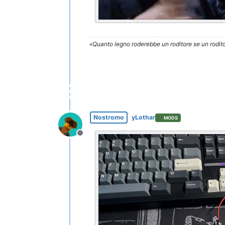
«Quanto legno roderebbe un roditore se un rodito
Nostromo
yLothar
MODS
Non in linea