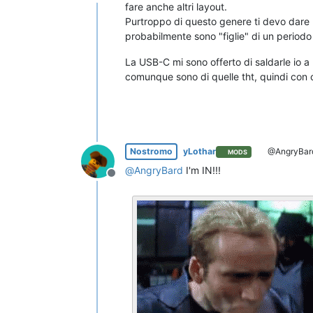
Non in linea
fare anche altri layout.
Purtroppo di questo genere ti devo dare r
probabilmente sono "figlie" di un periodo d
La USB-C mi sono offerto di saldarle io a
comunque sono di quelle tht, quindi con
Nostromo
yLothar
@AngryBar
MODS
@
AngryBard
I'm IN!!!
Non in linea