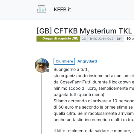
KEEB.it
[GB] CFTKB Mysterium TKL G
10
p
Gruppi di acquisto [GB]
GB
THROUGH-HOLE
DIY
Ciurmiere
AngryBard
Buongiorno a tutti,
Non in linea
sto organizzando insieme ad alcuni amic
da CoseyFanniTutti durante il lockdown 
minimo scopo di lucro, semplicemente ma
pagarla tutti quanti meno).
Stiamo cercando di arrivare a 10 persone 
di 60 euro ma secondo le prime stime 
quella cifra. Se miracolosamente arriviam
anche un tastierino numerico o altri extra
Il kit è totalmente da saldare e montare, 