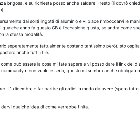
 brigosa, e su richiesta posso anche saldare il resto (li dovrò chie
o).
rsamente dai soliti lingotti di alluminio e vi piace rimboccarvi le man
i qualche anno fa questo GB è l'occasione giusta, se andrà come sp
on la stessa modalità.
arlo separatamente (attualmente costano tantissimo però), sto ospita
osterò anche tutti i file.
come può essere la cosa mi fate sapere e vi posso dare il link del dis
a community e non vuole esserlo, questo mi sembra anche obbligator
er il 1 dicembre e far partire gli ordini in modo da avere (spero tutto 
er darvi qualche idea di come verrebbe finita.