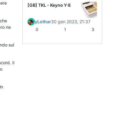
dere
[GB] TKL - Keyno Y·8
iche
yLothar
30 gen 2023, 21:37
ero ne
0
1
3
ndo sul
cord. Il
io
in