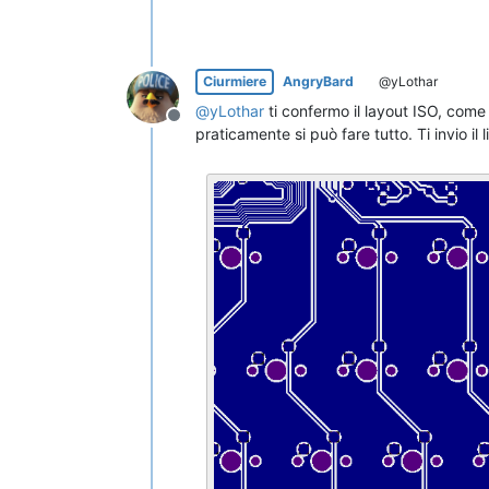
Ciurmiere
AngryBard
@yLothar
@
yLothar
ti confermo il layout ISO, come
Non in linea
praticamente si può fare tutto. Ti invio il 