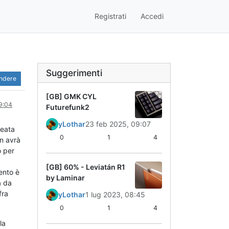
Registrati
Accedi
Suggerimenti
ondere
[GB] GMK CYL
9:04
Futurefunk2
yLothar
23 feb 2025, 09:07
deata
0
1
4
n avrà
o per
[GB] 60% - Leviatán R1
ento è
by Laminar
a da
fra
yLothar
1 lug 2023, 08:45
0
1
4
la