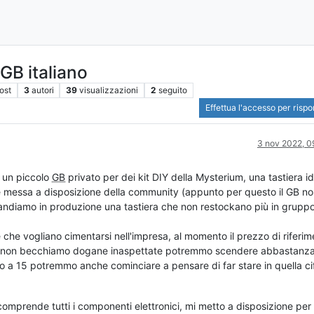
B italiano
ost
3
autori
39
visualizzazioni
2
seguito
Effettua l'accesso per risp
3 nov 2022, 0
i un piccolo
GB
privato per dei kit DIY della Mysterium, una tastiera i
e messa a disposizione della community (appunto per questo il GB no
ndiamo in produzione una tastiera che non restockano più in grupp
che vogliano cimentarsi nell'impresa, al momento il prezzo di riferim
se non becchiamo dogane inaspettate potremmo scendere abbastanz
o a 15 potremmo anche cominciare a pensare di far stare in quella ci
.
comprende tutti i componenti elettronici, mi metto a disposizione per 