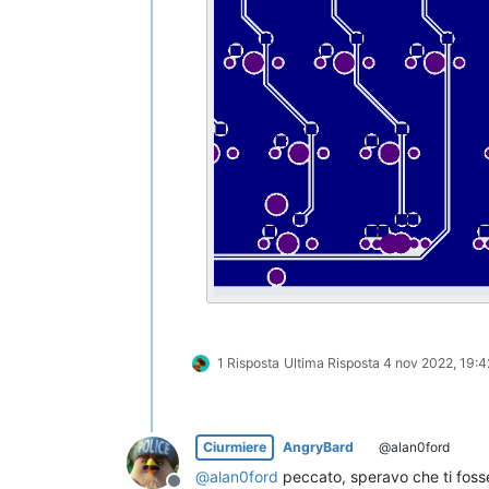
1 Risposta
Ultima Risposta
4 nov 2022, 19:4
Ciurmiere
AngryBard
@alan0ford
@
alan0ford
peccato, speravo che ti foss