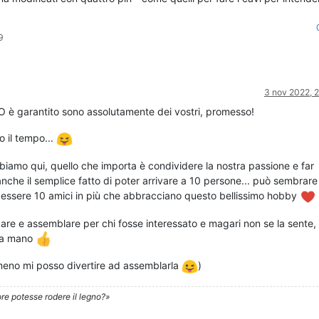
9
3 nov 2022, 
SO è garantito sono assolutamente dei vostri, promesso!
 il tempo...
bbiamo qui, quello che importa è condividere la nostra passione e far
anche il semplice fatto di poter arrivare a 10 persone... può sembrare
 essere 10 amici in più che abbracciano questo bellissimo hobby
are e assemblare per chi fosse interessato e magari non se la sente,
na mano
lmeno mi posso divertire ad assemblarla
)
re potesse rodere il legno?»