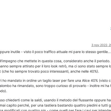
3 nov 2022, 2
ppure inutile - visto il poco traffico attuale mi pare lo stesso gentile...
ell'impegno che mettete in questa cosa, considerato anche il periodo.
anno sempre attirato per il loro look retrò, ma ci sono stato sempre 
ut (che ho sempre trovato poco interessanti, anche nelle 40%).
i ho mandato in ordine un taglio laser per fare una Alice 40% (visto 
lombo ha rimandato, sono troppo curioso di provarlo - inoltre mi ha 
odo).
so chiederti come la saldi, usando il metodo del flussante oppure ha
ai capito perché, per una tastiera bastando quattro piedini e tutti gli
na modificati con quattro pin - come quelli per fare i cavi per intender