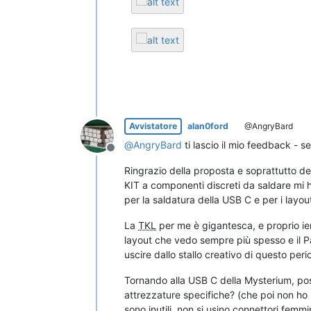
Avvistatore
alan0ford
@AngryBard
@
AngryBard
ti lascio il mio feedback - se
Non in linea
Ringrazio della proposta e soprattutto d
KIT a componenti discreti da saldare mi h
per la saldatura della USB C e per i layo
La
TKL
per me è gigantesca, e proprio ier
layout che vedo sempre più spesso e il Pa
uscire dallo stallo creativo di questo peri
Tornando alla USB C della Mysterium, pos
attrezzature specifiche? (che poi non ho m
sono inutili, non si usino connettori femmi