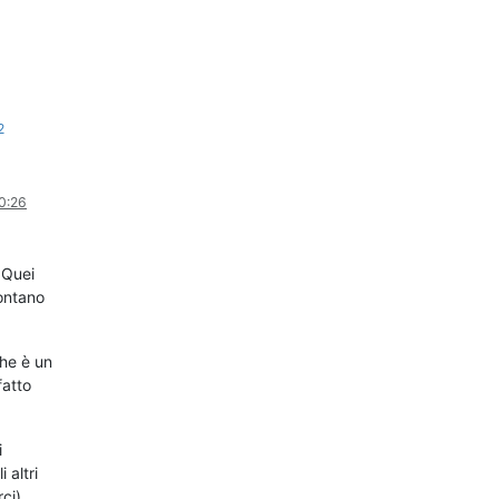
2
0:26
 Quei
lontano
che è un
fatto
i
 altri
ci).