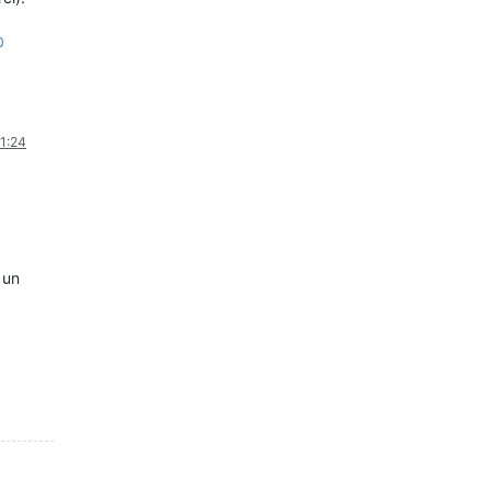
0
21:24
 un