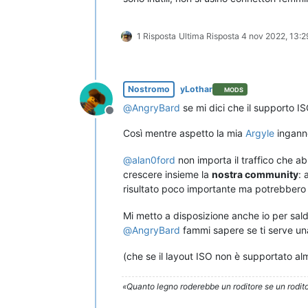
1 Risposta
Ultima Risposta
4 nov 2022, 13:2
Nostromo
yLothar
MODS
@
AngryBard
se mi dici che il supporto I
Non in linea
Così mentre aspetto la mia
Argyle
inganno
@
alan0ford
non importa il traffico che a
crescere insieme la
nostra community
: 
risultato poco importante ma potrebbero
Mi metto a disposizione anche io per sald
@
AngryBard
fammi sapere se ti serve u
(che se il layout ISO non è supportato a
«Quanto legno roderebbe un roditore se un rodito