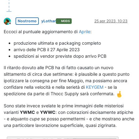
Nostromo
yLothar
25 apr 2023, 10:23
MODS
Non in linea
Eccoci al puntuale aggiornamento di
Aprile
:
produzione ultimata e packaging completo
arrivo delle PCB il 27 Aprile 2023
spedizioni ai vendor previste dopo arrivo PCB
Il ritardo dovuto alle PCB ha di fatto causato un nuovo
slittamento di circa due settimane: è plausibile a questo punto
ipotizzare la consegna per fine Maggio, ma possiamo ancora
confidare nella velocità e nella serietà di
KEYGEM
- se la
spedizione da parte di Thocc Supply sarà confermata.
Sono state invece svelate le prime immagini delle misteriosi
varianti
YWMC
e
YWWC
: con colorazioni decisamente atipiche
- e alquanto
cupe
se posso permettermi - e che mostrano anche
una particolare lavorazione superficiale, quasi zigrinata.