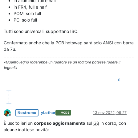
in alluminio, full e half
in FR4, full e half
POM, solo full
PC, solo full
Tutti sono universali, supportano ISO.
Confermato anche che la PCB hotswap sarà solo ANSI con barra
da 7u.
«Quanto legno roderebbe un roditore se un roditore potesse rodere il
legno?»
0
Nostromo
yLothar
13 nov 2022, 09:27
MODS
Non in linea
È uscito ieri un
corposo aggiornamento
sul
GB
in corso, con
alcune inattese novità: