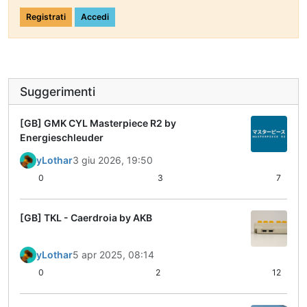
Registrati
Accedi
Suggerimenti
[GB] GMK CYL Masterpiece R2 by
Energieschleuder
yLothar
3 giu 2026, 19:50
0
3
7
[GB] TKL - Caerdroia by AKB
yLothar
5 apr 2025, 08:14
0
2
12