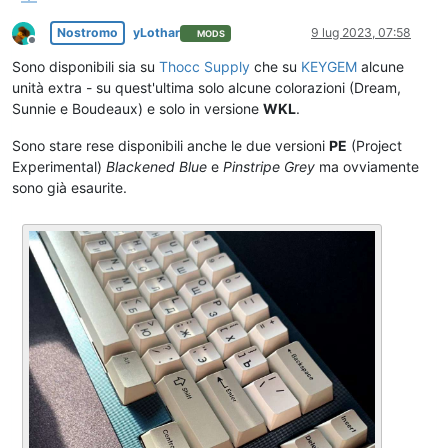
Nostromo
yLothar
9 lug 2023, 07:58
MODS
Non in linea
Sono disponibili sia su
Thocc Supply
che su
KEYGEM
alcune
unità extra - su quest'ultima solo alcune colorazioni (Dream,
Sunnie e Boudeaux) e solo in versione
WKL
.
Sono stare rese disponibili anche le due versioni
PE
(Project
Experimental)
Blackened Blue
e
Pinstripe Grey
ma ovviamente
sono già esaurite.