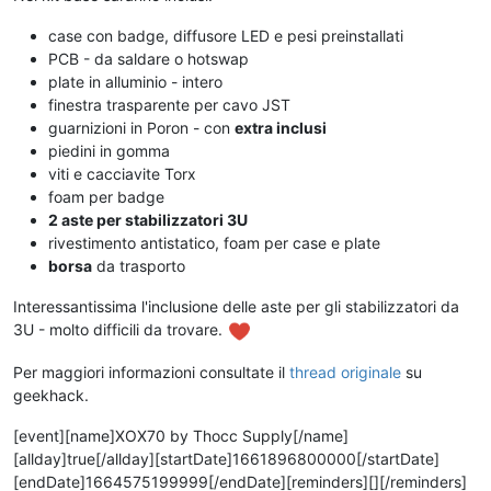
case con badge, diffusore LED e pesi preinstallati
PCB - da saldare o hotswap
plate in alluminio - intero
finestra trasparente per cavo JST
guarnizioni in Poron - con
extra inclusi
piedini in gomma
viti e cacciavite Torx
foam per badge
2 aste per stabilizzatori 3U
rivestimento antistatico, foam per case e plate
borsa
da trasporto
Interessantissima l'inclusione delle aste per gli stabilizzatori da
3U - molto difficili da trovare.
Per maggiori informazioni consultate il
thread originale
su
geekhack.
[event][name]XOX70 by Thocc Supply[/name]
[allday]true[/allday][startDate]1661896800000[/startDate]
[endDate]1664575199999[/endDate][reminders][][/reminders]