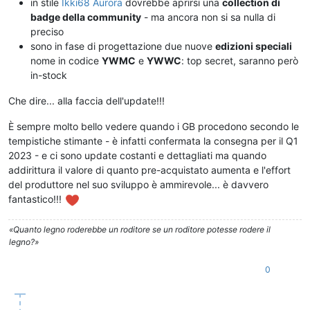
in stile
Ikki68 Aurora
dovrebbe aprirsi una
collection di
badge della community
- ma ancora non si sa nulla di
preciso
sono in fase di progettazione due nuove
edizioni speciali
nome in codice
YWMC
e
YWWC
: top secret, saranno però
in-stock
Che dire... alla faccia dell'update!!!
È sempre molto bello vedere quando i GB procedono secondo le
tempistiche stimante - è infatti confermata la consegna per il Q1
2023 - e ci sono update costanti e dettagliati ma quando
addirittura il valore di quanto pre-acquistato aumenta e l'effort
del produttore nel suo sviluppo è ammirevole... è davvero
fantastico!!!
«Quanto legno roderebbe un roditore se un roditore potesse rodere il
legno?»
0