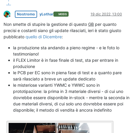
Nostromo
yLothar
19 dic 2022, 13:00
MODS
Non in linea
Non smette di stupire la gestione di questo
GB
per quanto
precisi e costanti siano gli update rilasciati, ieri è stato giusto
pubblicato
quello di Dicembre
:
la produzione sta andando a pieno regime - e le foto lo
testimoniano!
il FLEX Limitor è in fase finale di test, sta per entrare in
produzione
le PCB per EC sono in piena fase di test e a quanto pare
sarà rilasciato a breve un update dedicato
le misteriose varianti YWMC e YWWC sono in
prototipazione: la prima in 3 materiale diversi - di cui uno
dovrebbe essere disponibile in-stock - mentre la seconda in
due materiali diversi, di cui solo uno dovrebbe essere poi
disponibile; il metodo di vendita è ancora indefinito