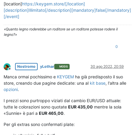
[location]
https://keygem.store/[/location]
[description]Illimitato[/description][mandatory]false[/mandatory]
[/event]
«Quanto legno roderebbe un roditore se un roditore potesse rodere il
legno?»
0
Nostromo
yLothar
30 ago 2022, 20:59
MODS
Non in linea
Manca ormai pochissimo e
KEYGEM
ha già predisposto il suo
store, creando due pagine dedicate: una al
kit base
, l'altra alle
opzioni
.
I prezzi sono purtroppo viziati dal cambio EUR/USD attuale:
tutte le colorazioni sono quotate
EUR 435,00
mentre la sola
«Sunnie» è pari a
EUR 465,00
.
Per gli extras sono confermati plate: