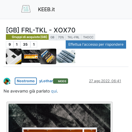
KEEB.it
[GB] FRL-TKL - XOX70
Gruppi di acquisto [GB]
GB
70%
TKL-FRL
THOCC
9
1
35
1
Effettua l'accesso per rispondere
Nostromo
yLothar
27 ago 2022, 06:41
MODS
Non in linea
Ne avevamo già parlato
qui
.