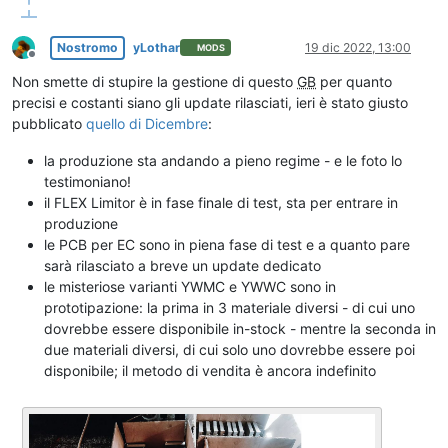
Nostromo
yLothar
19 dic 2022, 13:00
MODS
Non in linea
Non smette di stupire la gestione di questo
GB
per quanto
precisi e costanti siano gli update rilasciati, ieri è stato giusto
pubblicato
quello di Dicembre
:
la produzione sta andando a pieno regime - e le foto lo
testimoniano!
il FLEX Limitor è in fase finale di test, sta per entrare in
produzione
le PCB per EC sono in piena fase di test e a quanto pare
sarà rilasciato a breve un update dedicato
le misteriose varianti YWMC e YWWC sono in
prototipazione: la prima in 3 materiale diversi - di cui uno
dovrebbe essere disponibile in-stock - mentre la seconda in
due materiali diversi, di cui solo uno dovrebbe essere poi
disponibile; il metodo di vendita è ancora indefinito