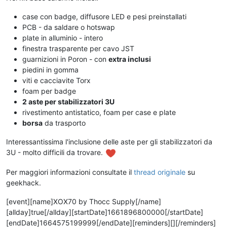
case con badge, diffusore LED e pesi preinstallati
PCB - da saldare o hotswap
plate in alluminio - intero
finestra trasparente per cavo JST
guarnizioni in Poron - con
extra inclusi
piedini in gomma
viti e cacciavite Torx
foam per badge
2 aste per stabilizzatori 3U
rivestimento antistatico, foam per case e plate
borsa
da trasporto
Interessantissima l'inclusione delle aste per gli stabilizzatori da
3U - molto difficili da trovare.
Per maggiori informazioni consultate il
thread originale
su
geekhack.
[event][name]XOX70 by Thocc Supply[/name]
[allday]true[/allday][startDate]1661896800000[/startDate]
[endDate]1664575199999[/endDate][reminders][][/reminders]