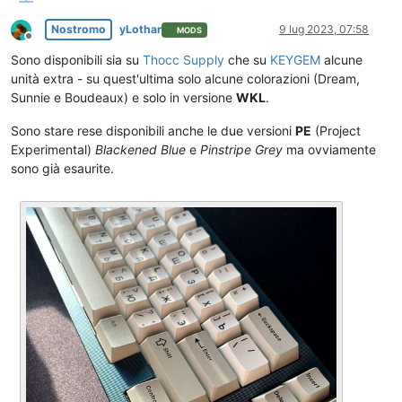
Nostromo
yLothar
9 lug 2023, 07:58
MODS
Non in linea
Sono disponibili sia su
Thocc Supply
che su
KEYGEM
alcune
unità extra - su quest'ultima solo alcune colorazioni (Dream,
Sunnie e Boudeaux) e solo in versione
WKL
.
Sono stare rese disponibili anche le due versioni
PE
(Project
Experimental)
Blackened Blue
e
Pinstripe Grey
ma ovviamente
sono già esaurite.