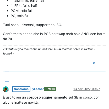
in alluminio, full e half
in FR4, full e half
POM, solo full
PC, solo full
Tutti sono universali, supportano ISO.
Confermato anche che la PCB hotswap sarà solo ANSI con barra
da 7u.
«Quanto legno roderebbe un roditore se un roditore potesse rodere il
legno?»
0
Nostromo
yLothar
13 nov 2022, 09:27
MODS
Non in linea
È uscito ieri un
corposo aggiornamento
sul
GB
in corso, con
alcune inattese novità: