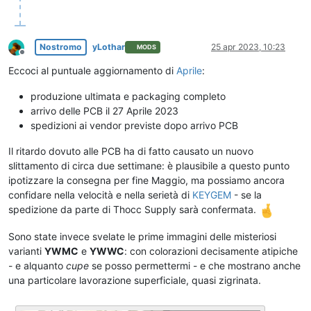
Nostromo
yLothar
25 apr 2023, 10:23
MODS
Non in linea
Eccoci al puntuale aggiornamento di
Aprile
:
produzione ultimata e packaging completo
arrivo delle PCB il 27 Aprile 2023
spedizioni ai vendor previste dopo arrivo PCB
Il ritardo dovuto alle PCB ha di fatto causato un nuovo
slittamento di circa due settimane: è plausibile a questo punto
ipotizzare la consegna per fine Maggio, ma possiamo ancora
confidare nella velocità e nella serietà di
KEYGEM
- se la
spedizione da parte di Thocc Supply sarà confermata.
Sono state invece svelate le prime immagini delle misteriosi
varianti
YWMC
e
YWWC
: con colorazioni decisamente atipiche
- e alquanto
cupe
se posso permettermi - e che mostrano anche
una particolare lavorazione superficiale, quasi zigrinata.