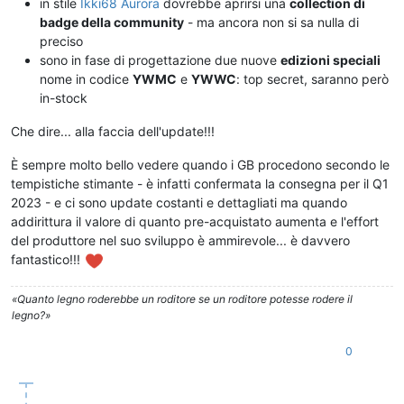
in stile
Ikki68 Aurora
dovrebbe aprirsi una
collection di
badge della community
- ma ancora non si sa nulla di
preciso
sono in fase di progettazione due nuove
edizioni speciali
nome in codice
YWMC
e
YWWC
: top secret, saranno però
in-stock
Che dire... alla faccia dell'update!!!
È sempre molto bello vedere quando i GB procedono secondo le
tempistiche stimante - è infatti confermata la consegna per il Q1
2023 - e ci sono update costanti e dettagliati ma quando
addirittura il valore di quanto pre-acquistato aumenta e l'effort
del produttore nel suo sviluppo è ammirevole... è davvero
fantastico!!!
«Quanto legno roderebbe un roditore se un roditore potesse rodere il
legno?»
0