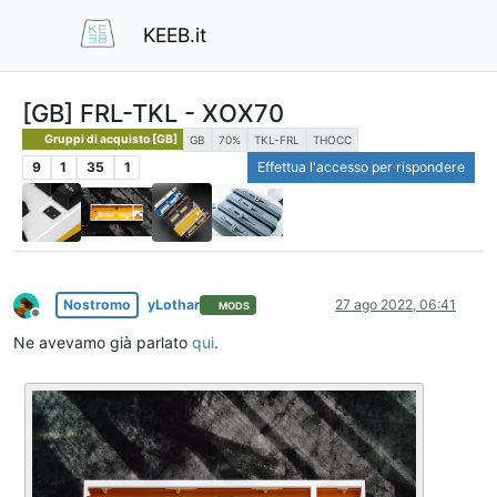
KEEB.it
[GB] FRL-TKL - XOX70
Gruppi di acquisto [GB]
GB
70%
TKL-FRL
THOCC
9
1
35
1
Effettua l'accesso per rispondere
Nostromo
yLothar
27 ago 2022, 06:41
MODS
Non in linea
Ne avevamo già parlato
qui
.