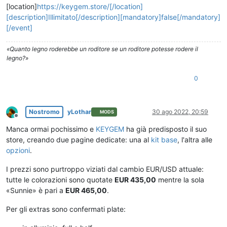
[location]
https://keygem.store/[/location]
[description]Illimitato[/description][mandatory]false[/mandatory]
[/event]
«Quanto legno roderebbe un roditore se un roditore potesse rodere il
legno?»
0
Nostromo
yLothar
30 ago 2022, 20:59
MODS
Non in linea
Manca ormai pochissimo e
KEYGEM
ha già predisposto il suo
store, creando due pagine dedicate: una al
kit base
, l'altra alle
opzioni
.
I prezzi sono purtroppo viziati dal cambio EUR/USD attuale:
tutte le colorazioni sono quotate
EUR 435,00
mentre la sola
«Sunnie» è pari a
EUR 465,00
.
Per gli extras sono confermati plate: