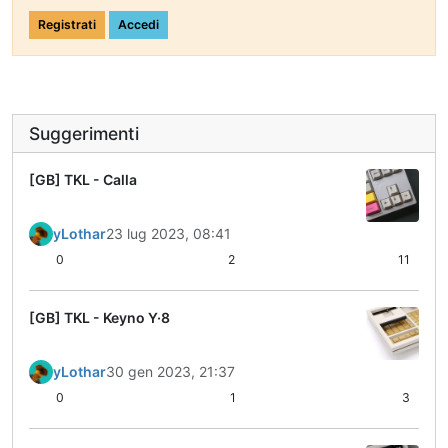
Registrati
Accedi
Suggerimenti
[GB] TKL - Calla
yLothar
23 lug 2023, 08:41
0
2
11
[GB] TKL - Keyno Y·8
yLothar
30 gen 2023, 21:37
0
1
3