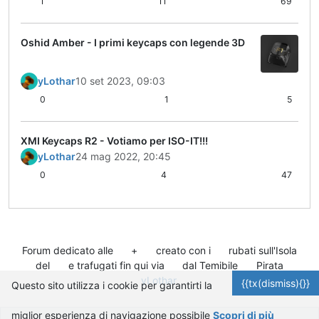
1
11
69
Oshid Amber - I primi keycaps con legende 3D
yLothar
10 set 2023, 09:03
0
1
5
XMI Keycaps R2 - Votiamo per ISO-IT!!!
yLothar
24 mag 2022, 20:45
0
4
47
Forum dedicato alle
+
creato con i
rubati sull'Isola
del
e trafugati fin qui via
dal Temibile
Pirata
yLothar
.
{{tx(dismiss){}}
Questo sito utilizza i cookie per garantirti la
miglior esperienza di navigazione possibile
Scopri di più