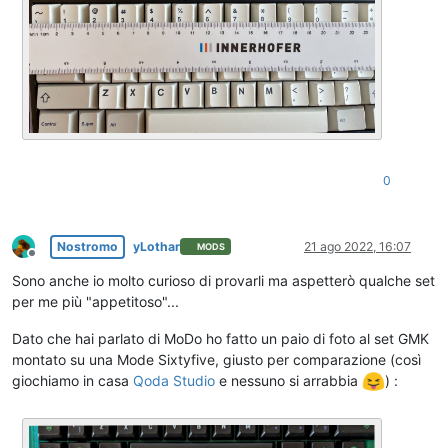
0
Nostromo
yLothar
21 ago 2022, 16:07
MODS
Non in linea
Sono anche io molto curioso di provarli ma aspetterò qualche set
per me più "appetitoso"...
Dato che hai parlato di MoDo ho fatto un paio di foto al set GMK
montato su una Mode Sixtyfive, giusto per comparazione (così
giochiamo in casa
Qoda Studio
e nessuno si arrabbia
) :