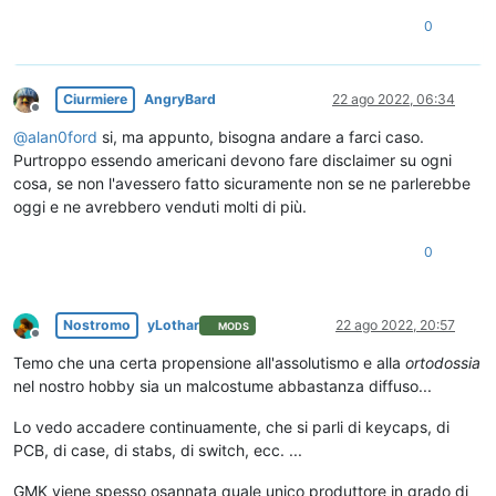
0
Ciurmiere
AngryBard
22 ago 2022, 06:34
Non in linea
@
alan0ford
si, ma appunto, bisogna andare a farci caso.
Purtroppo essendo americani devono fare disclaimer su ogni
cosa, se non l'avessero fatto sicuramente non se ne parlerebbe
oggi e ne avrebbero venduti molti di più.
0
Nostromo
yLothar
22 ago 2022, 20:57
MODS
Non in linea
Temo che una certa propensione all'assolutismo e alla
ortodossia
nel nostro hobby sia un malcostume abbastanza diffuso...
Lo vedo accadere continuamente, che si parli di keycaps, di
PCB, di case, di stabs, di switch, ecc. ...
GMK viene spesso osannata quale unico produttore in grado di