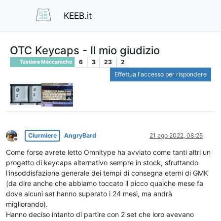
KEEB.it
OTC Keycaps - Il mio giudizio
6
3
23
2
Tastiere Meccaniche
Effettua l'accesso per rispondere
Ciurmiere
AngryBard
21 ago 2022, 08:25
Non in linea
Come forse avrete letto Omnitype ha avviato come tanti altri un
progetto di keycaps alternativo sempre in stock, sfruttando
l'insoddisfazione generale dei tempi di consegna eterni di GMK
(da dire anche che abbiamo toccato il picco qualche mese fa
dove alcuni set hanno superato i 24 mesi, ma andrà
migliorando).
Hanno deciso intanto di partire con 2 set che loro avevano