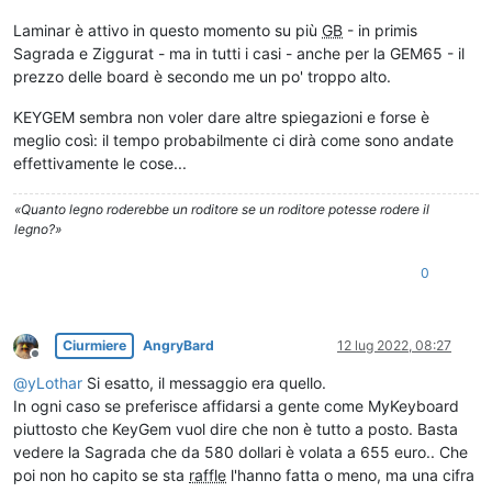
Laminar è attivo in questo momento su più
GB
- in primis
Sagrada e Ziggurat - ma in tutti i casi - anche per la GEM65 - il
prezzo delle board è secondo me un po' troppo alto.
KEYGEM sembra non voler dare altre spiegazioni e forse è
meglio così: il tempo probabilmente ci dirà come sono andate
effettivamente le cose...
«Quanto legno roderebbe un roditore se un roditore potesse rodere il
legno?»
0
Ciurmiere
AngryBard
12 lug 2022, 08:27
Non in linea
@
yLothar
Si esatto, il messaggio era quello.
In ogni caso se preferisce affidarsi a gente come MyKeyboard
piuttosto che KeyGem vuol dire che non è tutto a posto. Basta
vedere la Sagrada che da 580 dollari è volata a 655 euro.. Che
poi non ho capito se sta
raffle
l'hanno fatta o meno, ma una cifra