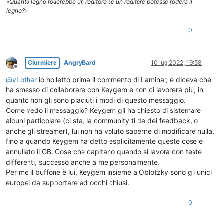
«Quanto legno roderebbe un roditore se un roditore potesse rodere il
legno?»
0
Ciurmiere
AngryBard
10 lug 2022, 19:58
Non in linea
@
yLothar
io ho letto prima il commento di Laminar, e diceva che
ha smesso di collaborare con Keygem e non ci lavorerà più, in
quanto non gli sono piaciuti i modi di questo messaggio.
Come vedo il messaggio? Keygem gli ha chiesto di sistemare
alcuni particolare (ci sta, la community ti da dei feedback, o
anche gli streamer), lui non ha voluto saperne di modificare nulla,
fino a quando Keygem ha detto esplicitamente queste cose e
annullato il
GB
. Cose che capitano quando si lavora con teste
differenti, successo anche a me personalmente.
Per me il buffone è lui, Keygem insieme a Oblotzky sono gli unici
europei da supportare ad occhi chiusi.
0