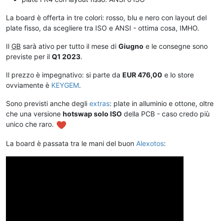
La board è offerta in tre colori: rosso, blu e nero con layout del
plate fisso, da scegliere tra ISO e ANSI - ottima cosa, IMHO.
Il
GB
sarà ativo per tutto il mese di
Giugno
e le consegne sono
previste per il
Q1 2023
.
Il prezzo è impegnativo: si parte da
EUR 476,00
e lo store
ovviamente è
KEYGEM
.
Sono previsti anche degli
extras
: plate in alluminio e ottone, oltre
che una versione
hotswap solo ISO
della PCB - caso credo più
unico che raro.
La board è passata tra le mani del buon
Alexotos
: