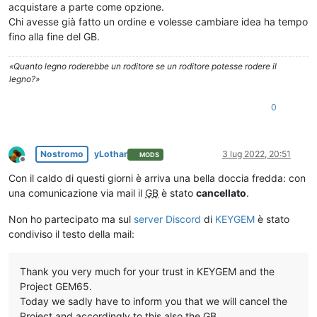
acquistare a parte come opzione.
Chi avesse già fatto un ordine e volesse cambiare idea ha tempo
fino alla fine del GB.
«Quanto legno roderebbe un roditore se un roditore potesse rodere il
legno?»
0
Nostromo
yLothar
3 lug 2022, 20:51
MODS
Non in linea
Con il caldo di questi giorni è arriva una bella doccia fredda: con
una comunicazione via mail il
GB
è stato
cancellato
.
Non ho partecipato ma sul
server Discord
di
KEYGEM
è stato
condiviso il testo della mail:
Thank you very much for your trust in KEYGEM and the
Project GEM65.
Today we sadly have to inform you that we will cancel the
Project and accordingly to this also the GB.