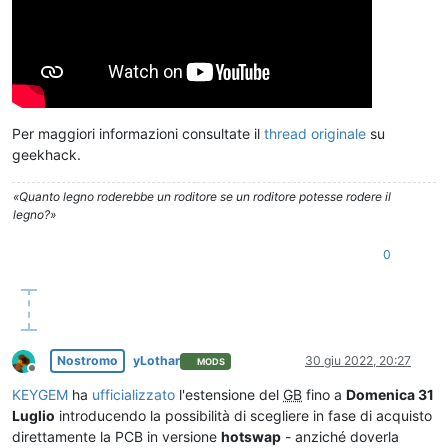
Per maggiori informazioni consultate il
thread originale
su
geekhack.
«Quanto legno roderebbe un roditore se un roditore potesse rodere il
legno?»
0
Nostromo
yLothar
30 giu 2022, 20:27
MODS
Non in linea
KEYGEM
ha
ufficializzato
l'estensione del
GB
fino a
Domenica 31
Luglio
introducendo la possibilità di scegliere in fase di acquisto
direttamente la PCB in versione
hotswap
- anziché doverla