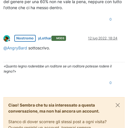
del genere per una 60% non ne vale la pena, neppure con tutto
l'ottone che ci ha messo dentro.
0
Nostromo
yLothar
12 lug 2022, 18:24
MODS
Non in linea
@
AngryBard
sottoscrivo.
«Quanto legno roderebbe un roditore se un roditore potesse rodere il
legno?»
0
Ciao! Sembra che tu sia interessato a questa
conversazione, ma non hai ancora un account.
Stanco di dover scorrere gli stessi post a ogni visita?
Quando registri un account, tornerai sempre