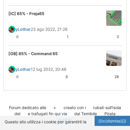
[IC] 65% - Freja65
yLothar
23 ago 2022, 21:26
0
1
3
[GB] 65% - Command 65
yLothar
12 lug 2022, 20:48
0
9
28
Forum dedicato alle
+
creato con i
rubati sull'Isola
del
e trafugati fin qui via
dal Temibile
Pirata
yLothar
.
{{tx(dismiss){}}
Questo sito utilizza i cookie per garantirti la