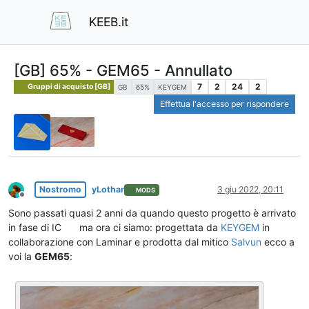
KEEB.it
[GB] 65% - GEM65 - Annullato
7
2
24
2
Gruppi di acquisto [GB]
GB
65%
KEYGEM
Effettua l'accesso per rispondere
Nostromo
yLothar
3 giu 2022, 20:11
MODS
Non in linea
Sono passati quasi 2 anni da quando questo progetto è arrivato
in fase di IC
ma ora ci siamo: progettata da
KEYGEM
in
collaborazione con Laminar e prodotta dal mitico
Salvun
ecco a
voi la
GEM65
: