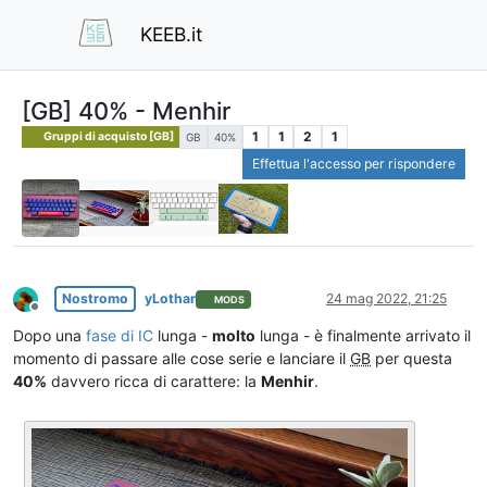
KEEB.it
[GB] 40% - Menhir
1
1
2
1
Gruppi di acquisto [GB]
GB
40%
Effettua l'accesso per rispondere
Nostromo
yLothar
24 mag 2022, 21:25
MODS
Non in linea
Dopo una
fase di IC
lunga -
molto
lunga - è finalmente arrivato il
momento di passare alle cose serie e lanciare il
GB
per questa
40%
davvero ricca di carattere: la
Menhir
.