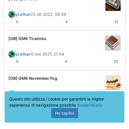
yLothar
23 ott 2022, 08:54
0
4
12
[GB] GMK Tiramisu
yLothar
4 nov 2021, 21:54
0
5
23
[GB] GMK November Fog
yLothar
3 nov 2021, 21:16
Questo sito utilizza i cookie per garantirti la miglior
0
3
17
esperienza di navigazione possibile
Scopri di più
Ho capito!