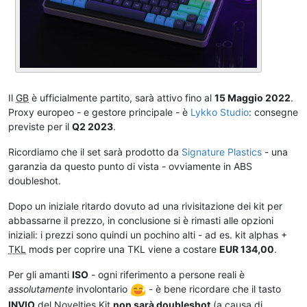
Il
GB
è ufficialmente partito, sarà attivo fino al
15 Maggio 2022
.
Proxy europeo - e gestore principale - è
Lykko Studio
: consegne
previste per il
Q2 2023
.
Ricordiamo che il set sarà prodotto da
Signature Plastics
- una
garanzia da questo punto di vista - ovviamente in ABS
doubleshot.
Dopo un iniziale ritardo dovuto ad una rivisitazione dei kit per
abbassarne il prezzo, in conclusione si è rimasti alle opzioni
iniziali: i prezzi sono quindi un pochino alti - ad es. kit alphas +
TKL
mods per coprire una TKL viene a costare
EUR 134,00
.
Per gli amanti
ISO
- ogni riferimento a persone reali è
assolutamente
involontario
- è bene ricordare che il tasto
INVIO
del Novelties Kit
non sarà doubleshot
(a causa di