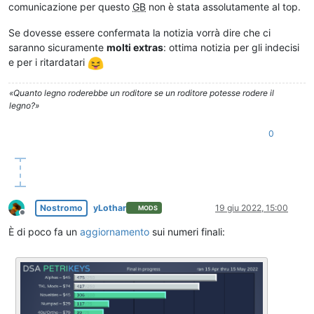
comunicazione per questo
GB
non è stata assolutamente al top.
Se dovesse essere confermata la notizia vorrà dire che ci
saranno sicuramente
molti extras
: ottima notizia per gli indecisi
e per i ritardatari
«Quanto legno roderebbe un roditore se un roditore potesse rodere il
legno?»
0
Nostromo
yLothar
19 giu 2022, 15:00
MODS
Non in linea
È di poco fa un
aggiornamento
sui numeri finali: