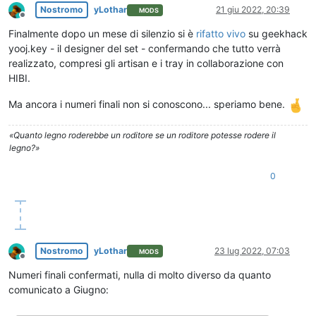
Nostromo
yLothar
21 giu 2022, 20:39
MODS
Non in linea
Finalmente dopo un mese di silenzio si è
rifatto vivo
su geekhack
yooj.key - il designer del set - confermando che tutto verrà
realizzato, compresi gli artisan e i tray in collaborazione con
HIBI.
Ma ancora i numeri finali non si conoscono... speriamo bene.
«Quanto legno roderebbe un roditore se un roditore potesse rodere il
legno?»
0
Nostromo
yLothar
23 lug 2022, 07:03
MODS
Non in linea
Numeri finali confermati, nulla di molto diverso da quanto
comunicato a Giugno: