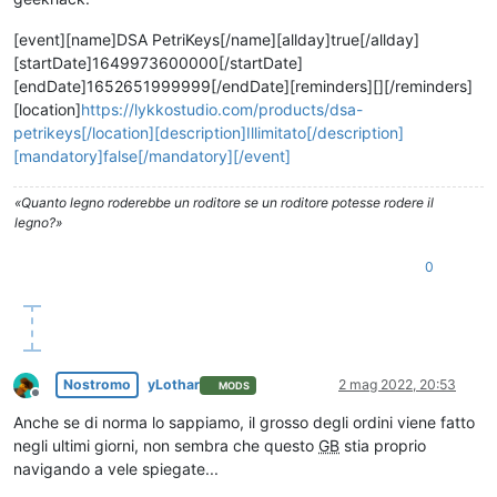
[event][name]DSA PetriKeys[/name][allday]true[/allday]
[startDate]1649973600000[/startDate]
[endDate]1652651999999[/endDate][reminders][][/reminders]
[location]
https://lykkostudio.com/products/dsa-
petrikeys[/location][description]Illimitato[/description]
[mandatory]false[/mandatory][/event]
«Quanto legno roderebbe un roditore se un roditore potesse rodere il
legno?»
0
Nostromo
yLothar
2 mag 2022, 20:53
MODS
Non in linea
Anche se di norma lo sappiamo, il grosso degli ordini viene fatto
negli ultimi giorni, non sembra che questo
GB
stia proprio
navigando a vele spiegate...