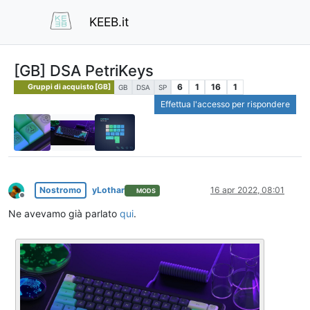
KEEB.it
[GB] DSA PetriKeys
6
1
16
1
Gruppi di acquisto [GB]
GB
DSA
SP
Effettua l'accesso per rispondere
Nostromo
yLothar
16 apr 2022, 08:01
MODS
Non in linea
Ne avevamo già parlato
qui
.