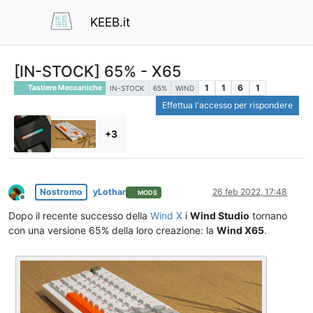
KEEB.it
[IN-STOCK] 65% - X65
1
1
6
1
Tastiere Meccaniche
IN-STOCK
65%
WIND
Effettua l'accesso per rispondere
+3
Nostromo
yLothar
26 feb 2022, 17:48
MODS
Non in linea
Dopo il recente successo della
Wind X
i
Wind Studio
tornano
con una versione 65% della loro creazione: la
Wind X65
.