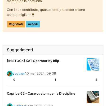
membri della comunità.
Con il tuo contributo, questo post potrebbe essere
ancora migliore 💗
Registrati
Accedi
Suggerimenti
[IN STOCK] KAT Operator by biip
yLothar
10 mar 2024, 09:38
0
1
5
Caprice.65 - Case custom per la Discipline
yLothar
5 feb 2022, 17:59