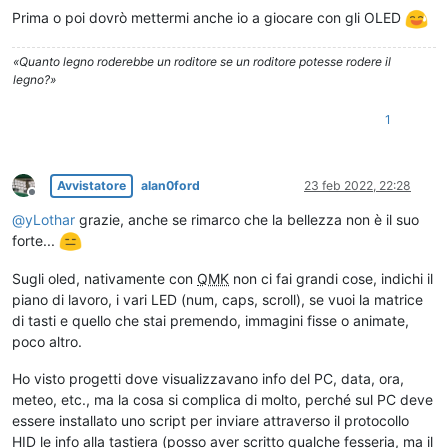
Prima o poi dovrò mettermi anche io a giocare con gli OLED
«Quanto legno roderebbe un roditore se un roditore potesse rodere il
legno?»
1
Avvistatore
alan0ford
23 feb 2022, 22:28
Non in linea
@
yLothar
grazie, anche se rimarco che la bellezza non è il suo
forte...
Sugli oled, nativamente con
QMK
non ci fai grandi cose, indichi il
piano di lavoro, i vari LED (num, caps, scroll), se vuoi la matrice
di tasti e quello che stai premendo, immagini fisse o animate,
poco altro.
Ho visto progetti dove visualizzavano info del PC, data, ora,
meteo, etc., ma la cosa si complica di molto, perché sul PC deve
essere installato uno script per inviare attraverso il protocollo
HID le info alla tastiera (posso aver scritto qualche fesseria, ma il