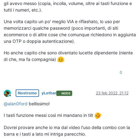
gli avevo messo (copia, incolla, volume, oltre ai tasti funzione e
tutti i numeri, etc.).
Una volta capito un po' meglio VIA e riflashato, lo uso per
memorizzarci qualche password (poco importanti, di siti
ecommerce o di altre cose che comunque richiedono in aggiunta
una OTP o doppia autenticazione).
Ho anche capito che sono diventato lucette dipendente (niente
di che, ma fa compagnia)
0
Nostromo
yLothar
23 feb 2022, 21:12
MODS
Non in linea
@
alan0ford
bellissimo!
I tasti funzione messi così mi mandano in tilt
Dovrei provare anche io ma dal video l'uso della combo con la
barra e i tasti a lato mi intriga parecchio.