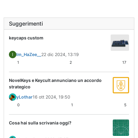
Suggerimenti
keycaps custom
I
Im_HaZee__
22 dic 2024, 13:19
1
2
17
NovelKeys e Keycult annunciano un accordo
strategico
yLothar
16 ott 2024, 19:50
0
1
5
Cosa hai sulla scrivania oggi?