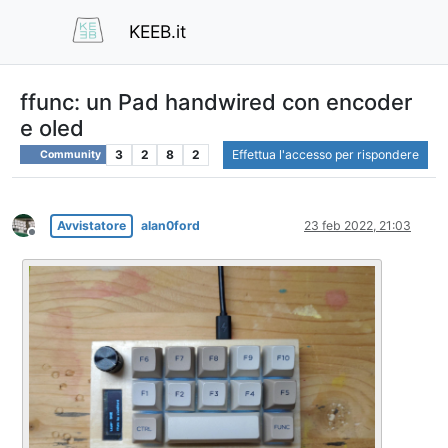
KEEB.it
ffunc: un Pad handwired con encoder
e oled
3
2
8
2
Effettua l'accesso per rispondere
Community
Avvistatore
alan0ford
23 feb 2022, 21:03
Non in linea