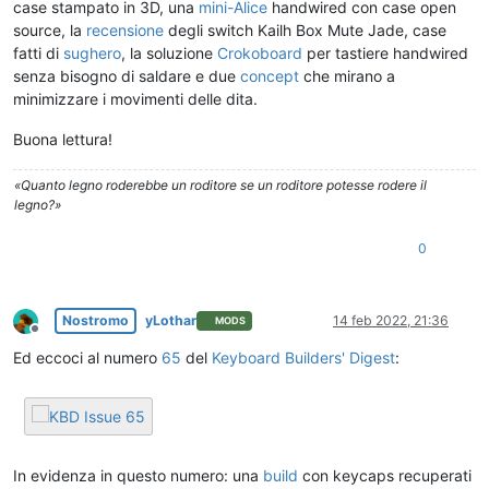
case stampato in 3D, una
mini-Alice
handwired con case open
source, la
recensione
degli switch Kailh Box Mute Jade, case
fatti di
sughero
, la soluzione
Crokoboard
per tastiere handwired
senza bisogno di saldare e due
concept
che mirano a
minimizzare i movimenti delle dita.
Buona lettura!
«Quanto legno roderebbe un roditore se un roditore potesse rodere il
legno?»
0
Nostromo
yLothar
14 feb 2022, 21:36
MODS
Non in linea
Ed eccoci al numero
65
del
Keyboard Builders' Digest
:
In evidenza in questo numero: una
build
con keycaps recuperati