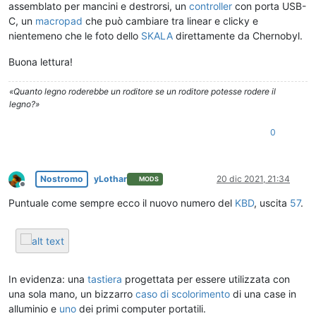
assemblato per mancini e destrorsi, un
controller
con porta USB-
C, un
macropad
che può cambiare tra linear e clicky e
nientemeno che le foto dello
SKALA
direttamente da Chernobyl.
Buona lettura!
«Quanto legno roderebbe un roditore se un roditore potesse rodere il
legno?»
0
Nostromo
yLothar
20 dic 2021, 21:34
MODS
Non in linea
Puntuale come sempre ecco il nuovo numero del
KBD
, uscita
57
.
In evidenza: una
tastiera
progettata per essere utilizzata con
una sola mano, un bizzarro
caso di scolorimento
di una case in
alluminio e
uno
dei primi computer portatili.