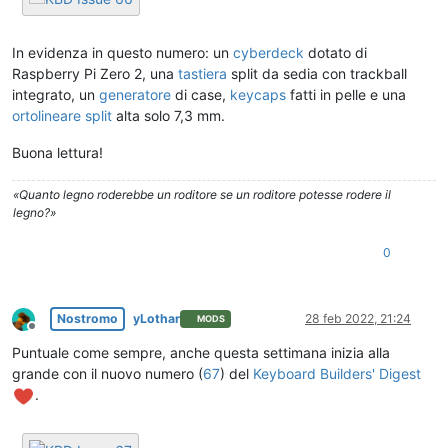
In evidenza in questo numero: un
cyberdeck
dotato di
Raspberry Pi Zero 2, una
tastiera
split da sedia con trackball
integrato, un
generatore
di case,
keycaps
fatti in pelle e una
ortolineare split
alta solo 7,3 mm.
Buona lettura!
«Quanto legno roderebbe un roditore se un roditore potesse rodere il
legno?»
0
Nostromo
yLothar
28 feb 2022, 21:24
MODS
Non in linea
Puntuale come sempre, anche questa settimana inizia alla
grande con il nuovo numero (
67
) del
Keyboard Builders' Digest
.