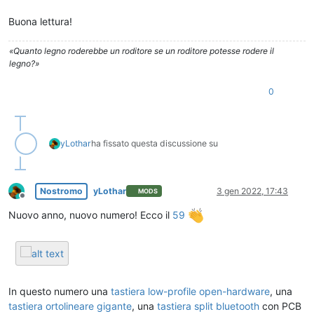
Buona lettura!
«Quanto legno roderebbe un roditore se un roditore potesse rodere il
legno?»
0
yLothar
ha fissato questa discussione su
Nostromo
yLothar
3 gen 2022, 17:43
MODS
Non in linea
Nuovo anno, nuovo numero! Ecco il
59
In questo numero una
tastiera low-profile open-hardware
, una
tastiera ortolineare gigante
, una
tastiera split bluetooth
con PCB