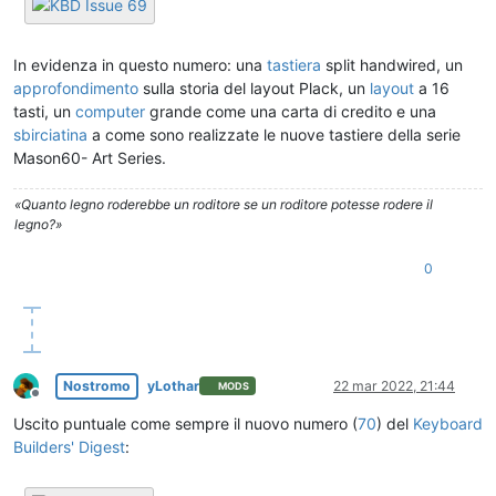
In evidenza in questo numero: una
tastiera
split handwired, un
approfondimento
sulla storia del layout Plack, un
layout
a 16
tasti, un
computer
grande come una carta di credito e una
sbirciatina
a come sono realizzate le nuove tastiere della serie
Mason60- Art Series.
«Quanto legno roderebbe un roditore se un roditore potesse rodere il
legno?»
0
Nostromo
yLothar
22 mar 2022, 21:44
MODS
Non in linea
Uscito puntuale come sempre il nuovo numero (
70
) del
Keyboard
Builders' Digest
: