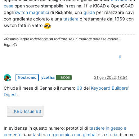
case
open source stampabile in resina, i file KiCAD e OpenSCAD
degli
switch magnetici
di Riskable, una
guida
per realizzare cavi
con gradiente colorato e una
tastiera
direttamente dal 1969 con
switch fatti in vetro
«Quanto legno roderebbe un roditore se un roditore potesse rodere il
legno?»
0
Nostromo
yLothar
31 gen 2022, 18:54
MODS
Non in linea
Chiude il mese di Gennaio il numero
63
del
Keyboard Builders'
Digest
.
In evidenza in questo numero: prototipi di
tastiere in gesso e
cemento
, una
tastiera ergonomica con gimbal
e la
storia
di come