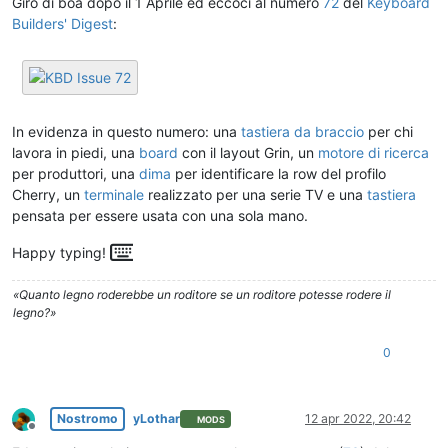
Giro di boa dopo il 1 Aprile ed eccoci al numero
72
del
Keyboard
Builders' Digest
:
In evidenza in questo numero: una
tastiera da braccio
per chi
lavora in piedi, una
board
con il layout Grin, un
motore di ricerca
per produttori, una
dima
per identificare la row del profilo
Cherry, un
terminale
realizzato per una serie TV e una
tastiera
pensata per essere usata con una sola mano.

Happy typing!
«Quanto legno roderebbe un roditore se un roditore potesse rodere il
legno?»
0
Nostromo
yLothar
12 apr 2022, 20:42
MODS
Non in linea