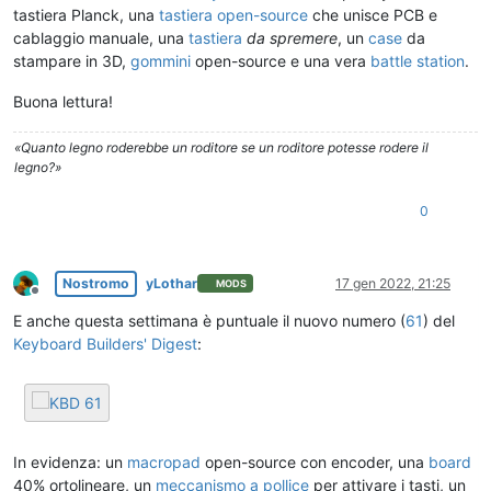
tastiera Planck, una
tastiera open-source
che unisce PCB e
cablaggio manuale, una
tastiera
da spremere
, un
case
da
stampare in 3D,
gommini
open-source e una vera
battle station
.
Buona lettura!
«Quanto legno roderebbe un roditore se un roditore potesse rodere il
legno?»
0
Nostromo
yLothar
17 gen 2022, 21:25
MODS
Non in linea
E anche questa settimana è puntuale il nuovo numero (
61
) del
Keyboard Builders' Digest
:
In evidenza: un
macropad
open-source con encoder, una
board
40% ortolineare, un
meccanismo a pollice
per attivare i tasti, un