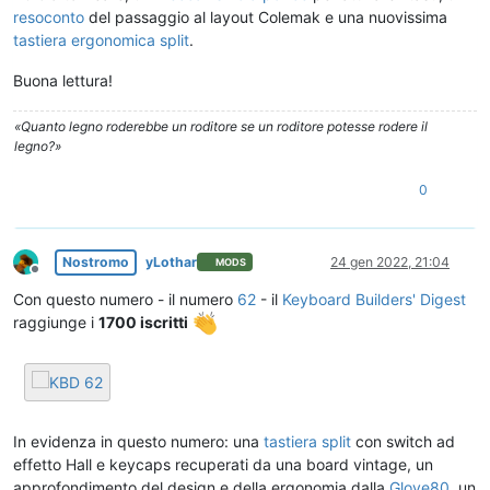
resoconto
del passaggio al layout Colemak e una nuovissima
tastiera ergonomica split
.
Buona lettura!
«Quanto legno roderebbe un roditore se un roditore potesse rodere il
legno?»
0
Nostromo
yLothar
24 gen 2022, 21:04
MODS
Non in linea
Con questo numero - il numero
62
- il
Keyboard Builders' Digest
raggiunge i
1700 iscritti
In evidenza in questo numero: una
tastiera split
con switch ad
effetto Hall e keycaps recuperati da una board vintage, un
approfondimento del design e della ergonomia dalla
Glove80
, un