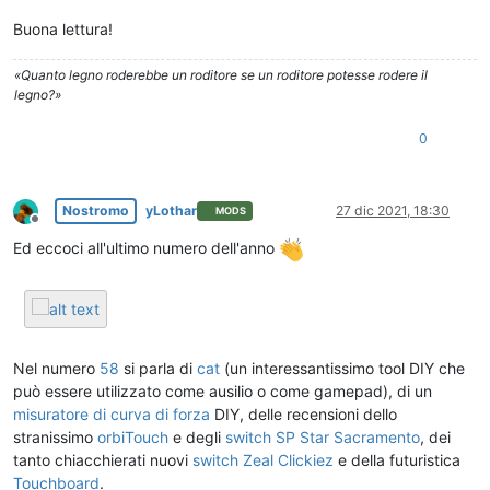
Buona lettura!
«Quanto legno roderebbe un roditore se un roditore potesse rodere il
legno?»
0
Nostromo
yLothar
27 dic 2021, 18:30
MODS
Non in linea
Ed eccoci all'ultimo numero dell'anno
Nel numero
58
si parla di
cat
(un interessantissimo tool DIY che
può essere utilizzato come ausilio o come gamepad), di un
misuratore di curva di forza
DIY, delle recensioni dello
stranissimo
orbiTouch
e degli
switch SP Star Sacramento
, dei
tanto chiacchierati nuovi
switch Zeal Clickiez
e della futuristica
Touchboard
.