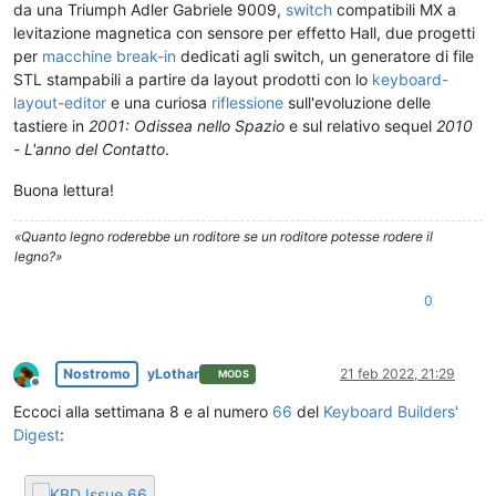
da una Triumph Adler Gabriele 9009,
switch
compatibili MX a
levitazione magnetica con sensore per effetto Hall, due progetti
per
macchine break-in
dedicati agli switch, un generatore di file
STL stampabili a partire da layout prodotti con lo
keyboard-
layout-editor
e una curiosa
riflessione
sull'evoluzione delle
tastiere in
2001: Odissea nello Spazio
e sul relativo sequel
2010
- L'anno del Contatto
.
Buona lettura!
«Quanto legno roderebbe un roditore se un roditore potesse rodere il
legno?»
0
Nostromo
yLothar
21 feb 2022, 21:29
MODS
Non in linea
Eccoci alla settimana 8 e al numero
66
del
Keyboard Builders'
Digest
: