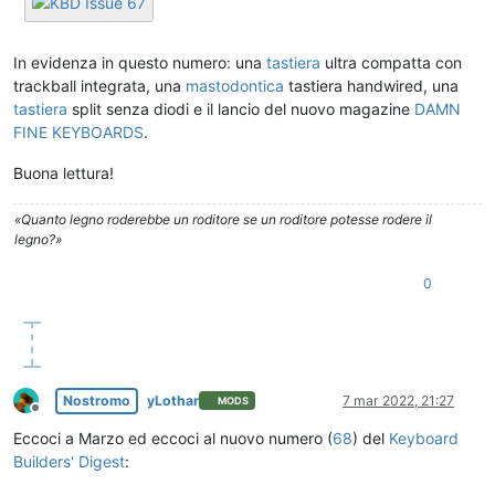
In evidenza in questo numero: una
tastiera
ultra compatta con
trackball integrata, una
mastodontica
tastiera handwired, una
tastiera
split senza diodi e il lancio del nuovo magazine
DAMN
FINE KEYBOARDS
.
Buona lettura!
«Quanto legno roderebbe un roditore se un roditore potesse rodere il
legno?»
0
Nostromo
yLothar
7 mar 2022, 21:27
MODS
Non in linea
Eccoci a Marzo ed eccoci al nuovo numero (
68
) del
Keyboard
Builders' Digest
: