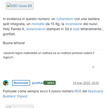
In evidenza in questo numero: un
cyberdeck
con una tastiera
split integrata, un
monolite
da 15 Kg, la
recensione
dei nuovi
Holy Panda X,
distanziatori
stampati in 3d e
tasti
letteralmente...
gonfiati.
Buona lettura!
«Quanto legno roderebbe un roditore se un roditore potesse rodere il
legno?»
0
Nostromo
yLothar
14 mar 2022, 20:51
MODS
Non in linea
Puntuale come sempre ecco il nuovo numero (
69
) del
Keyboard
Builders' Digest
: