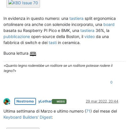
In evidenza in questo numero: una
tastiera
split ergonomica
ortolineare ora anche con solenoide incorporato, una
board
basata su Raspberry PI Pico e BMK, una
tastiera
36%, la
pubblicazione
open-source della Boston, il
video
da una
fabbrica di switch e dei
tasti
in ceramica.
Buona lettura
«Quanto legno roderebbe un roditore se un roditore potesse rodere il
legno?»
0
Nostromo
yLothar
29 mar 2022, 20:44
MODS
Non in linea
Ultima settimana di Marzo e ultimo numero (
71
) del mese del
Keyboard Builders' Digest
: