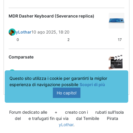
MDR Dasher Keyboard (Severance replica)
yLothar
10 ago 2025, 18:20
0
2
17
Comparsate
yLothar
27 ott 2024, 08:53
Questo sito utilizza i cookie per garantirti la miglior
0
12
27
esperienza di navigazione possibile
Scopri di più
Ho capito!
Forum dedicato alle
+
creato con i
rubati sull'Isola
del
e trafugati fin qui via
dal Temibile
Pirata
yLothar
.