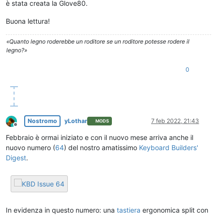
è stata creata la Glove80.
Buona lettura!
«Quanto legno roderebbe un roditore se un roditore potesse rodere il
legno?»
0
Nostromo
yLothar
7 feb 2022, 21:43
MODS
Non in linea
Febbraio è ormai iniziato e con il nuovo mese arriva anche il
nuovo numero (
64
) del nostro amatissimo
Keyboard Builders'
Digest
.
In evidenza in questo numero: una
tastiera
ergonomica split con