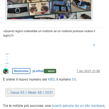
«Quanto legno roderebbe un roditore se un roditore potesse rodere il
legno?»
0
Nostromo
yLothar
7 dic 2021, 21:38
MODS
Non in linea
È online il nuovo numero del
KBD
, il numero
55
.
Tra le notizie più succose: una
board salvata da un silo nucleare
,