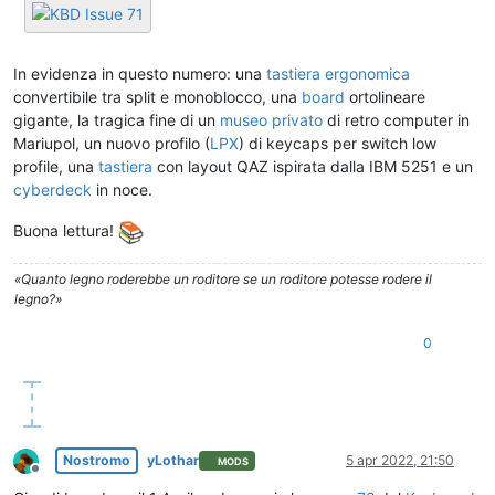
In evidenza in questo numero: una
tastiera ergonomica
convertibile tra split e monoblocco, una
board
ortolineare
gigante, la tragica fine di un
museo privato
di retro computer in
Mariupol, un nuovo profilo (
LPX
) di keycaps per switch low
profile, una
tastiera
con layout QAZ ispirata dalla IBM 5251 e un
cyberdeck
in noce.
Buona lettura!
«Quanto legno roderebbe un roditore se un roditore potesse rodere il
legno?»
0
Nostromo
yLothar
5 apr 2022, 21:50
MODS
Non in linea