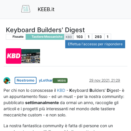
KEEB.it
Keyboard Builders' Digest
103
1
293
1
Fissato
Tastiere Meccaniche
KBD
Effettua l'accesso per rispondere
Nostromo
yLothar
29 nov 2021, 21:29
MODS
Non in linea
Per chi non lo conoscesse il
KBD
-
K
eyboard
B
uilders'
D
igest- è
un appuntamento fisso - ed un must - per la nostra community:
pubblicato
settimanalmente
da ormai un anno, raccoglie gli
articoli e i progetti più interessanti nel mondo delle tastiere
meccaniche custom - e non solo.
La nostra fantastica community è fatta di persone con un