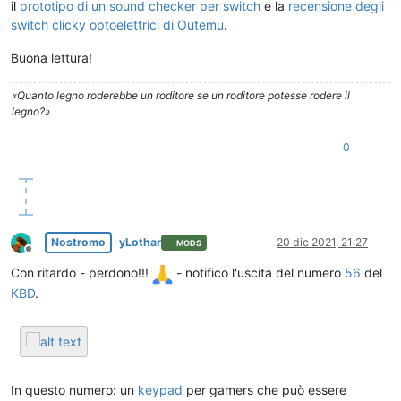
il
prototipo di un sound checker per switch
e la
recensione degli
switch clicky optoelettrici di Outemu
.
Buona lettura!
«Quanto legno roderebbe un roditore se un roditore potesse rodere il
legno?»
0
Nostromo
yLothar
20 dic 2021, 21:27
MODS
Non in linea
Con ritardo - perdono!!!
- notifico l'uscita del numero
56
del
KBD
.
In questo numero: un
keypad
per gamers che può essere