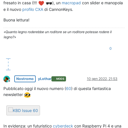
fresato in casa (!!!
), un
macropad
con slider e manopola
e il nuovo
profilo CXA
di CannonKeys.
Buona lettura!
«Quanto legno roderebbe un roditore se un roditore potesse rodere il
legno?»
0
Nostromo
yLothar
10 gen 2022, 21:53
MODS
Non in linea
Pubblicato oggi il nuovo numero (
60
) di questa fantastica
newsletter
In evidenza: un futuristico
cyberdeck
con Raspberry Pi 4 e una