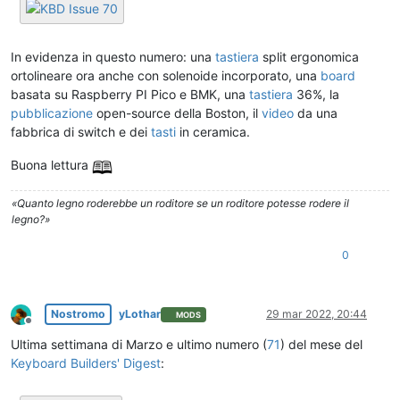
In evidenza in questo numero: una
tastiera
split ergonomica
ortolineare ora anche con solenoide incorporato, una
board
basata su Raspberry PI Pico e BMK, una
tastiera
36%, la
pubblicazione
open-source della Boston, il
video
da una
fabbrica di switch e dei
tasti
in ceramica.
Buona lettura
«Quanto legno roderebbe un roditore se un roditore potesse rodere il
legno?»
0
Nostromo
yLothar
29 mar 2022, 20:44
MODS
Non in linea
Ultima settimana di Marzo e ultimo numero (
71
) del mese del
Keyboard Builders' Digest
: