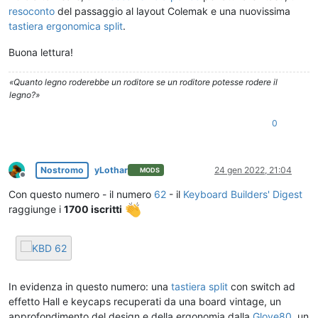
resoconto
del passaggio al layout Colemak e una nuovissima
tastiera ergonomica split
.
Buona lettura!
«Quanto legno roderebbe un roditore se un roditore potesse rodere il
legno?»
0
Nostromo
yLothar
24 gen 2022, 21:04
MODS
Non in linea
Con questo numero - il numero
62
- il
Keyboard Builders' Digest
raggiunge i
1700 iscritti
In evidenza in questo numero: una
tastiera split
con switch ad
effetto Hall e keycaps recuperati da una board vintage, un
approfondimento del design e della ergonomia dalla
Glove80
, un