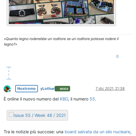
«Quanto legno roderebbe un roditore se un roditore potesse rodere il
legno?»
0
Nostromo
yLothar
7 dic 2021, 21:38
MODS
Non in linea
È online il nuovo numero del
KBD
, il numero
55
.
Tra le notizie più succose: una
board salvata da un silo nucleare
,