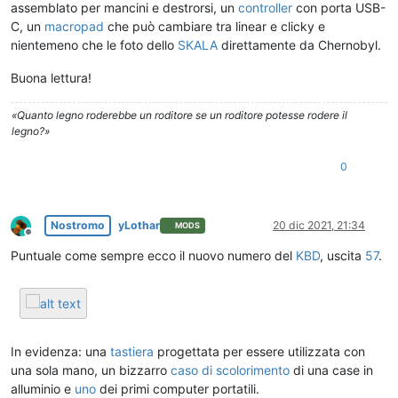
assemblato per mancini e destrorsi, un
controller
con porta USB-
C, un
macropad
che può cambiare tra linear e clicky e
nientemeno che le foto dello
SKALA
direttamente da Chernobyl.
Buona lettura!
«Quanto legno roderebbe un roditore se un roditore potesse rodere il
legno?»
0
Nostromo
yLothar
20 dic 2021, 21:34
MODS
Non in linea
Puntuale come sempre ecco il nuovo numero del
KBD
, uscita
57
.
In evidenza: una
tastiera
progettata per essere utilizzata con
una sola mano, un bizzarro
caso di scolorimento
di una case in
alluminio e
uno
dei primi computer portatili.