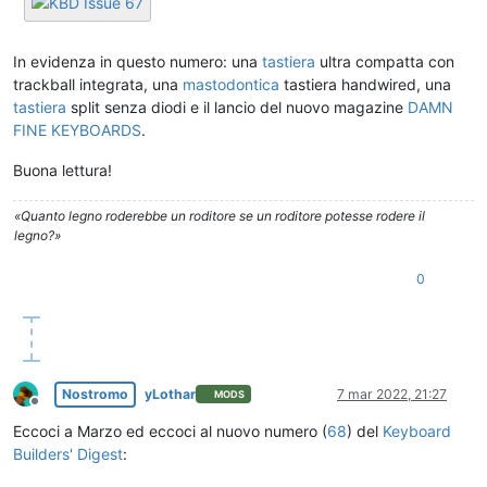
In evidenza in questo numero: una
tastiera
ultra compatta con
trackball integrata, una
mastodontica
tastiera handwired, una
tastiera
split senza diodi e il lancio del nuovo magazine
DAMN
FINE KEYBOARDS
.
Buona lettura!
«Quanto legno roderebbe un roditore se un roditore potesse rodere il
legno?»
0
Nostromo
yLothar
7 mar 2022, 21:27
MODS
Non in linea
Eccoci a Marzo ed eccoci al nuovo numero (
68
) del
Keyboard
Builders' Digest
: