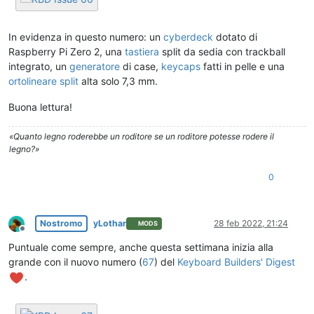
In evidenza in questo numero: un
cyberdeck
dotato di
Raspberry Pi Zero 2, una
tastiera
split da sedia con trackball
integrato, un
generatore
di case,
keycaps
fatti in pelle e una
ortolineare split
alta solo 7,3 mm.
Buona lettura!
«Quanto legno roderebbe un roditore se un roditore potesse rodere il
legno?»
0
Nostromo
yLothar
28 feb 2022, 21:24
MODS
Non in linea
Puntuale come sempre, anche questa settimana inizia alla
grande con il nuovo numero (
67
) del
Keyboard Builders' Digest
.