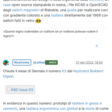
case
open source stampabile in resina, i file KiCAD e OpenSCAD
degli
switch magnetici
di Riskable, una
guida
per realizzare cavi
con gradiente colorato e una
tastiera
direttamente dal 1969 con
switch fatti in vetro
«Quanto legno roderebbe un roditore se un roditore potesse rodere il
legno?»
0
Nostromo
yLothar
31 gen 2022, 18:54
MODS
Non in linea
Chiude il mese di Gennaio il numero
63
del
Keyboard Builders'
Digest
.
In evidenza in questo numero: prototipi di
tastiere in gesso e
cemento
, una
tastiera ergonomica con gimbal
e la
storia
di come