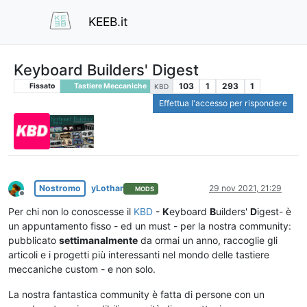
KEEB.it
Keyboard Builders' Digest
103
1
293
1
Fissato
Tastiere Meccaniche
KBD
Effettua l'accesso per rispondere
Nostromo
yLothar
29 nov 2021, 21:29
MODS
Non in linea
Per chi non lo conoscesse il
KBD
-
K
eyboard
B
uilders'
D
igest- è
un appuntamento fisso - ed un must - per la nostra community:
pubblicato
settimanalmente
da ormai un anno, raccoglie gli
articoli e i progetti più interessanti nel mondo delle tastiere
meccaniche custom - e non solo.
La nostra fantastica community è fatta di persone con un