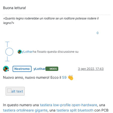
Buona lettura!
«Quanto legno roderebbe un roditore se un roditore potesse rodere il
legno?»
0
yLothar
ha fissato questa discussione su
Nostromo
yLothar
3 gen 2022, 17:43
MODS
Non in linea
Nuovo anno, nuovo numero! Ecco il
59
In questo numero una
tastiera low-profile open-hardware
, una
tastiera ortolineare gigante
, una
tastiera split bluetooth
con PCB