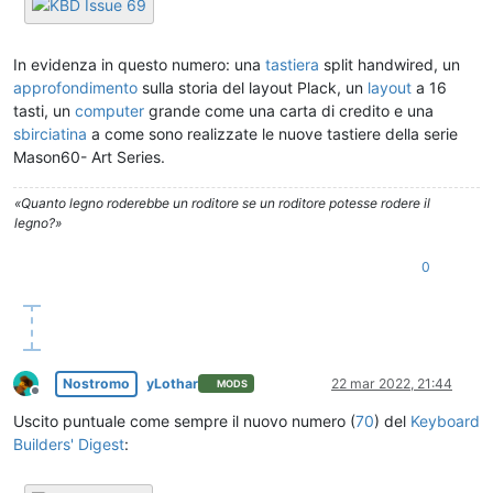
In evidenza in questo numero: una
tastiera
split handwired, un
approfondimento
sulla storia del layout Plack, un
layout
a 16
tasti, un
computer
grande come una carta di credito e una
sbirciatina
a come sono realizzate le nuove tastiere della serie
Mason60- Art Series.
«Quanto legno roderebbe un roditore se un roditore potesse rodere il
legno?»
0
Nostromo
yLothar
22 mar 2022, 21:44
MODS
Non in linea
Uscito puntuale come sempre il nuovo numero (
70
) del
Keyboard
Builders' Digest
: