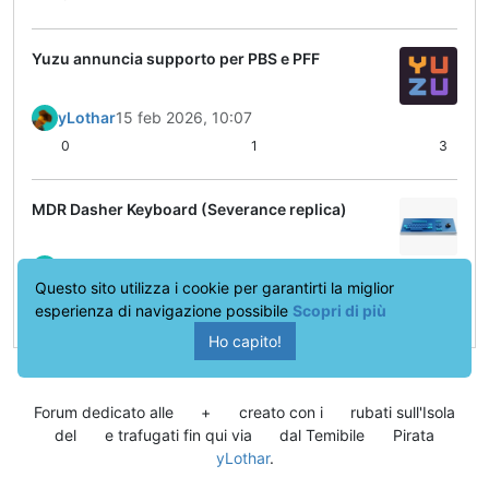
Yuzu annuncia supporto per PBS e PFF
yLothar
15 feb 2026, 10:07
0
1
3
MDR Dasher Keyboard (Severance replica)
yLothar
10 ago 2025, 18:20
Questo sito utilizza i cookie per garantirti la miglior
0
2
17
esperienza di navigazione possibile
Scopri di più
Ho capito!
Forum dedicato alle
+
creato con i
rubati sull'Isola
del
e trafugati fin qui via
dal Temibile
Pirata
yLothar
.