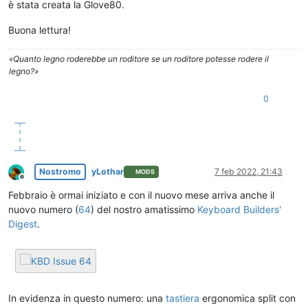
è stata creata la Glove80.
Buona lettura!
«Quanto legno roderebbe un roditore se un roditore potesse rodere il
legno?»
0
Nostromo
yLothar
7 feb 2022, 21:43
MODS
Non in linea
Febbraio è ormai iniziato e con il nuovo mese arriva anche il
nuovo numero (
64
) del nostro amatissimo
Keyboard Builders'
Digest
.
In evidenza in questo numero: una
tastiera
ergonomica split con