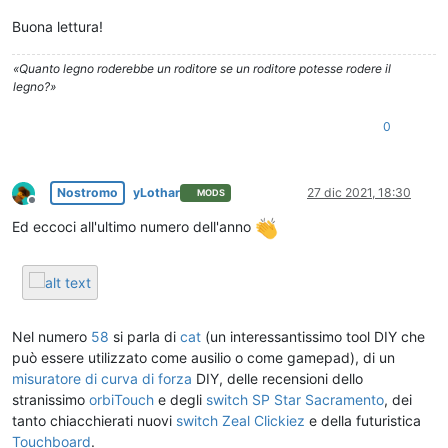
Buona lettura!
«Quanto legno roderebbe un roditore se un roditore potesse rodere il
legno?»
0
Nostromo
yLothar
27 dic 2021, 18:30
MODS
Non in linea
Ed eccoci all'ultimo numero dell'anno
Nel numero
58
si parla di
cat
(un interessantissimo tool DIY che
può essere utilizzato come ausilio o come gamepad), di un
misuratore di curva di forza
DIY, delle recensioni dello
stranissimo
orbiTouch
e degli
switch SP Star Sacramento
, dei
tanto chiacchierati nuovi
switch Zeal Clickiez
e della futuristica
Touchboard
.