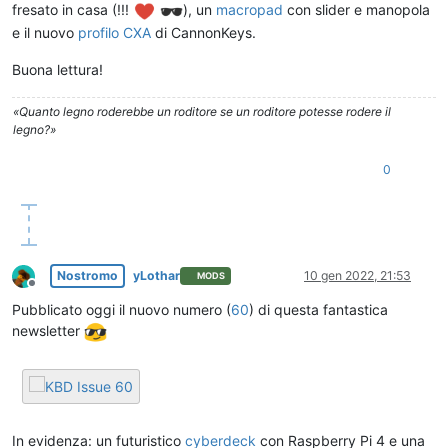
fresato in casa (!!!
), un
macropad
con slider e manopola
e il nuovo
profilo CXA
di CannonKeys.
Buona lettura!
«Quanto legno roderebbe un roditore se un roditore potesse rodere il
legno?»
0
Nostromo
yLothar
10 gen 2022, 21:53
MODS
Non in linea
Pubblicato oggi il nuovo numero (
60
) di questa fantastica
newsletter
In evidenza: un futuristico
cyberdeck
con Raspberry Pi 4 e una