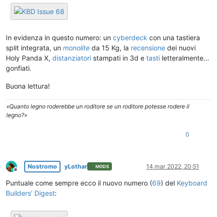
In evidenza in questo numero: un
cyberdeck
con una tastiera
split integrata, un
monolite
da 15 Kg, la
recensione
dei nuovi
Holy Panda X,
distanziatori
stampati in 3d e
tasti
letteralmente...
gonfiati.
Buona lettura!
«Quanto legno roderebbe un roditore se un roditore potesse rodere il
legno?»
0
Nostromo
yLothar
14 mar 2022, 20:51
MODS
Non in linea
Puntuale come sempre ecco il nuovo numero (
69
) del
Keyboard
Builders' Digest
: