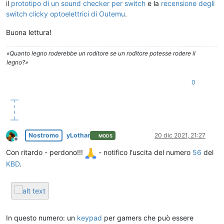
il
prototipo di un sound checker per switch
e la
recensione degli
switch clicky optoelettrici di Outemu
.
Buona lettura!
«Quanto legno roderebbe un roditore se un roditore potesse rodere il
legno?»
0
Nostromo
yLothar
20 dic 2021, 21:27
MODS
Non in linea
Con ritardo - perdono!!!
- notifico l'uscita del numero
56
del
KBD
.
In questo numero: un
keypad
per gamers che può essere