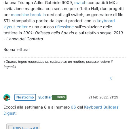
da una Triumph Adler Gabriele 9009,
switch
compatibili MX a
levitazione magnetica con sensore per effetto Hall, due progetti
per
macchine break-in
dedicati agli switch, un generatore di file
STL stampabili a partire da layout prodotti con lo
keyboard-
layout-editor
e una curiosa
riflessione
sull'evoluzione delle
tastiere in
2001: Odissea nello Spazio
e sul relativo sequel
2010
- L'anno del Contatto
.
Buona lettura!
«Quanto legno roderebbe un roditore se un roditore potesse rodere il
legno?»
0
Nostromo
yLothar
21 feb 2022, 21:29
MODS
Non in linea
Eccoci alla settimana 8 e al numero
66
del
Keyboard Builders'
Digest
: