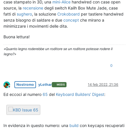
case stampato in 3D, una
mini-Alice
handwired con case open
source, la
recensione
degli switch Kailh Box Mute Jade, case
fatti di
sughero
, la soluzione
Crokoboard
per tastiere handwired
senza bisogno di saldare e due
concept
che mirano a
minimizzare i movimenti delle dita.
Buona lettura!
«Quanto legno roderebbe un roditore se un roditore potesse rodere il
legno?»
0
Nostromo
yLothar
14 feb 2022, 21:36
MODS
Non in linea
Ed eccoci al numero
65
del
Keyboard Builders' Digest
:
In evidenza in questo numero: una
build
con keycaps recuperati