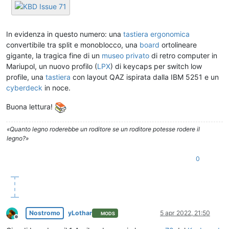
In evidenza in questo numero: una
tastiera ergonomica
convertibile tra split e monoblocco, una
board
ortolineare
gigante, la tragica fine di un
museo privato
di retro computer in
Mariupol, un nuovo profilo (
LPX
) di keycaps per switch low
profile, una
tastiera
con layout QAZ ispirata dalla IBM 5251 e un
cyberdeck
in noce.
Buona lettura!
«Quanto legno roderebbe un roditore se un roditore potesse rodere il
legno?»
0
Nostromo
yLothar
5 apr 2022, 21:50
MODS
Non in linea