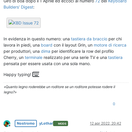
Giro di boa dopo il 1 Aprile ed eccoci al numero
72
del
Keyboard
Builders' Digest
:
In evidenza in questo numero: una
tastiera da braccio
per chi
lavora in piedi, una
board
con il layout Grin, un
motore di ricerca
per produttori, una
dima
per identificare la row del profilo
Cherry, un
terminale
realizzato per una serie TV e una
tastiera
pensata per essere usata con una sola mano.

Happy typing!
«Quanto legno roderebbe un roditore se un roditore potesse rodere il
legno?»
0
Nostromo
yLothar
12 apr 2022, 20:42
MODS
Non in linea