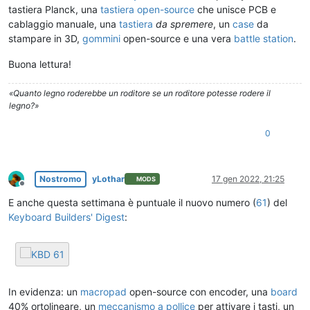
tastiera Planck, una
tastiera open-source
che unisce PCB e
cablaggio manuale, una
tastiera
da spremere
, un
case
da
stampare in 3D,
gommini
open-source e una vera
battle station
.
Buona lettura!
«Quanto legno roderebbe un roditore se un roditore potesse rodere il
legno?»
0
Nostromo
yLothar
17 gen 2022, 21:25
MODS
Non in linea
E anche questa settimana è puntuale il nuovo numero (
61
) del
Keyboard Builders' Digest
:
In evidenza: un
macropad
open-source con encoder, una
board
40% ortolineare, un
meccanismo a pollice
per attivare i tasti, un