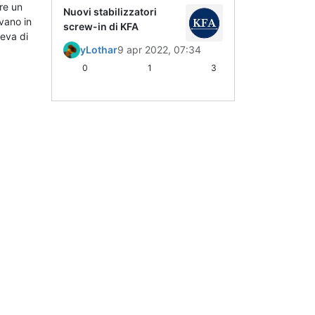
re un
Nuovi stabilizzatori
avano in
screw-in di KFA
ceva di
yLothar
9 apr 2022, 07:34
0
1
3