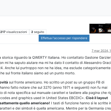
217
visualizzazioni
2
seguito
Effettua l'accesso per rispondere
7 mar 2024, 1
rca storica riguardo la QWERTY Italiana. Ho contattato Gastone Garzier
on mi ha saputo aiutare ma mi ha dato il contatto di Alessandro Gracio
4. Anche lui purtroppo non ne ha idea, ma esclude categoricamente
i che sul fronte italiano siamo ad un punto morto.
ovità
sul fronte americano. Ho scritto un
post
su un gruppo FB di
hanno fatto notare che sul 3270 (anno 1971 e seguenti) non fu mai
o di nota specifica sul manuale caratteri e tastiere alla pagina che r
ace codes and graphics used in United States EBCDIC».
Cioè il layout
 esattamente quello americano!
I tasti di funzione hanno sì le scritte i
 caratteri e dei simboli è quella americana. Mentre per la Germania cr