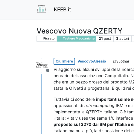
KEEB.it
Vescovo Nuova QZERTY
21
post
3
autori
Fissato
Tastiere Meccaniche
Ciurmiere
VescovoAlessio
@yLothar
Vi aggiorno su alcuni sviluppi della rice
Non in linea
onorario dell'associazione CompuItalia. N
che era un pezzo grosso del progetto M2
stata la Olivetti a progettarla. E qui dire
Tuttavia ci sono delle
importantissime n
appassionati di
retrocomputing
IBM e mi 
implementata la QZERTY italiana. C'è tant
l'Italia: «Italy uses the same 1/0 interf
proposto sul 3270 da IBM per l'Italia è
italiano ma nulla più, la disposizione dei