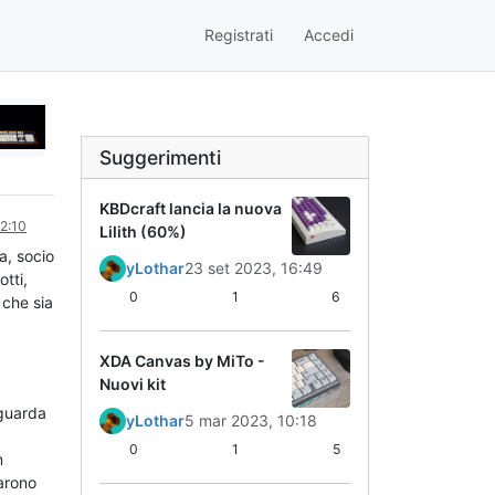
Registrati
Accedi
Suggerimenti
KBDcraft lancia la nuova
2:10
Lilith (60%)
a, socio
yLothar
23 set 2023, 16:49
tti,
0
1
6
 che sia
XDA Canvas by MiTo -
Nuovi kit
iguarda
yLothar
5 mar 2023, 10:18
0
1
5
n
earono