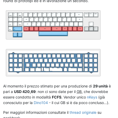
round di prototipi ed è in lavorazione un secondo.
Al momento il prezzo stimato per una produzione di
29 unità
è
pari a
USD 420,69
: non ci sono date per il
GB
, che dovrebbe
essere condotto in modalità
FCFS
. Vendor unico
nKeys
(già
conosciuto per la
Dino104
- il cui GB si è da poco concluso...).
Per maggiori informazioni consultate il
thread originale
su
geekhack.