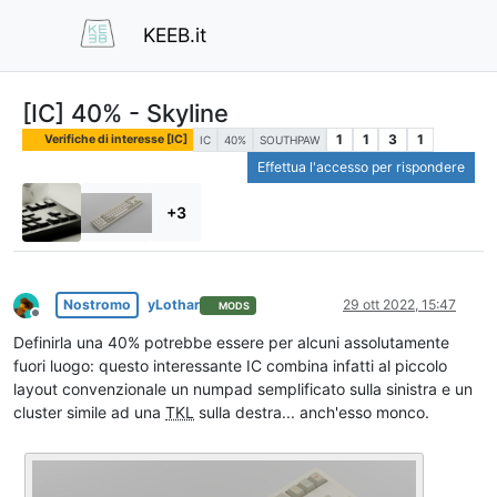
KEEB.it
[IC] 40% - Skyline
1
1
3
1
Verifiche di interesse [IC]
IC
40%
SOUTHPAW
Effettua l'accesso per rispondere
+3
Nostromo
yLothar
29 ott 2022, 15:47
MODS
Non in linea
Definirla una 40% potrebbe essere per alcuni assolutamente
fuori luogo: questo interessante IC combina infatti al piccolo
layout convenzionale un numpad semplificato sulla sinistra e un
cluster simile ad una
TKL
sulla destra... anch'esso monco.