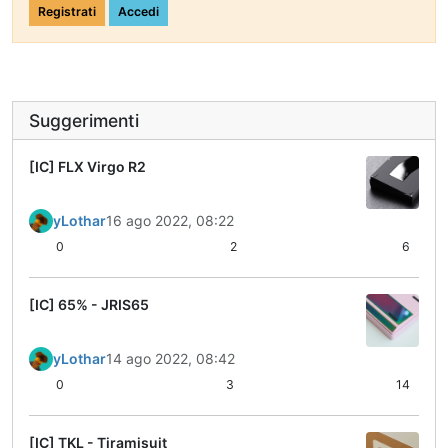
Registrati
Accedi
Suggerimenti
[IC] FLX Virgo R2
yLothar
16 ago 2022, 08:22
0
2
6
[IC] 65% - JRIS65
yLothar
14 ago 2022, 08:42
0
3
14
[IC] TKL - Tiramisuit