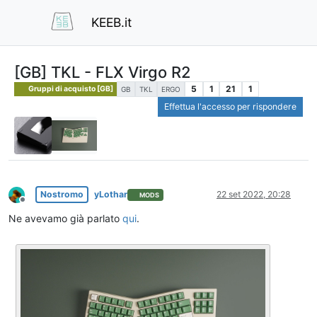
KEEB.it
[GB] TKL - FLX Virgo R2
5
1
21
1
Gruppi di acquisto [GB]
GB
TKL
ERGO
Effettua l'accesso per rispondere
Nostromo
yLothar
22 set 2022, 20:28
MODS
Non in linea
Ne avevamo già parlato
qui
.