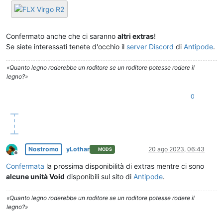
Confermato anche che ci saranno
altri extras
!
Se siete interessati tenete d'occhio il
server Discord
di
Antipode
.
«Quanto legno roderebbe un roditore se un roditore potesse rodere il
legno?»
0
Nostromo
yLothar
20 ago 2023, 06:43
MODS
Non in linea
Confermata
la prossima disponibilità di extras mentre ci sono
alcune unità Void
disponibili sul sito di
Antipode
.
«Quanto legno roderebbe un roditore se un roditore potesse rodere il
legno?»