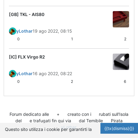
[GB] TKL - AIS80
yLothar
19 ago 2022, 08:15
0
1
2
[IC] FLX Virgo R2
yLothar
16 ago 2022, 08:22
0
2
6
Forum dedicato alle
+
creato con i
rubati sull'Isola
del
e trafugati fin qui via
dal Temibile
Pirata
yLothar
.
{{tx(dismiss){}}
Questo sito utilizza i cookie per garantirti la