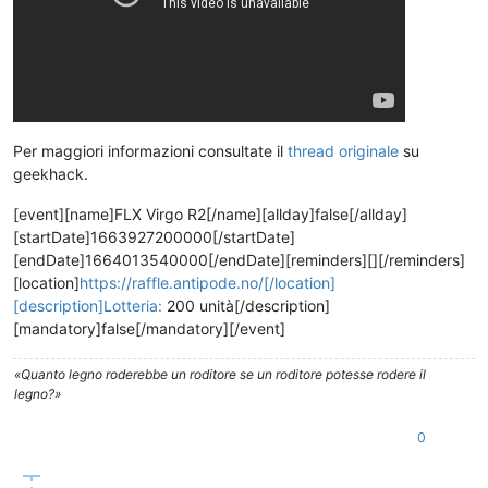
Per maggiori informazioni consultate il
thread originale
su
geekhack.
[event][name]FLX Virgo R2[/name][allday]false[/allday]
[startDate]1663927200000[/startDate]
[endDate]1664013540000[/endDate][reminders][][/reminders]
[location]
https://raffle.antipode.no/[/location]
[description]Lotteria:
200 unità[/description]
[mandatory]false[/mandatory][/event]
«Quanto legno roderebbe un roditore se un roditore potesse rodere il
legno?»
0