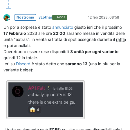
Nostromo
yLothar
12 feb 2023, 08:58
MODS
Non in linea
Un po' a sorpresa è stato
annunciato
giusto ieri che il prossimo
17 Febbraio
2023 alle ore
22:00
saranno messe in vendita delle
unità "extras": in verità si tratta di spot assegnati durante il
raffle
e poi annullati.
Dovrebbero essere rese disponibili
3 unità per ogni variante
,
quindi 12 in totale.
Ieri su
Discord
è stato detto che
saranno 13
(una in più per la
variante beige):
Il tutto ovviamente sarà
FCFS
: sul sito saranno disponibili solo i