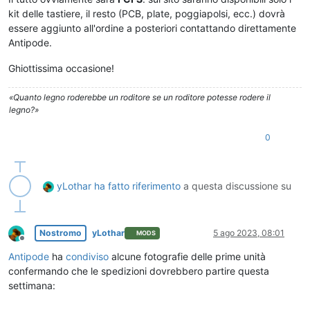
kit delle tastiere, il resto (PCB, plate, poggiapolsi, ecc.) dovrà
essere aggiunto all'ordine a posteriori contattando direttamente
Antipode.
Ghiottissima occasione!
«Quanto legno roderebbe un roditore se un roditore potesse rodere il
legno?»
0
yLothar
ha fatto riferimento
a questa discussione su
Nostromo
yLothar
5 ago 2023, 08:01
MODS
Non in linea
Antipode
ha
condiviso
alcune fotografie delle prime unità
confermando che le spedizioni dovrebbero partire questa
settimana: