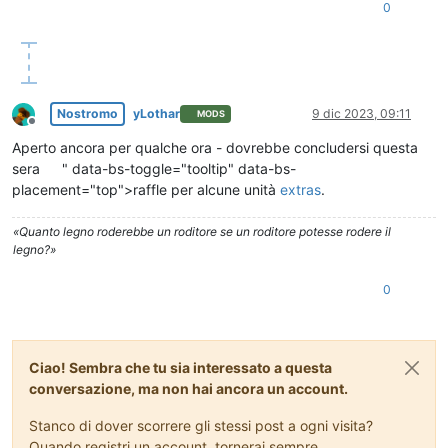
0
Nostromo
yLothar
9 dic 2023, 09:11
MODS
Non in linea
Aperto ancora per qualche ora - dovrebbe concludersi questa
sera
" data-bs-toggle="tooltip" data-bs-
placement="top">
raffle
per alcune unità
extras
.
«Quanto legno roderebbe un roditore se un roditore potesse rodere il
legno?»
0
Ciao! Sembra che tu sia interessato a questa
conversazione, ma non hai ancora un account.
Stanco di dover scorrere gli stessi post a ogni visita?
Quando registri un account, tornerai sempre