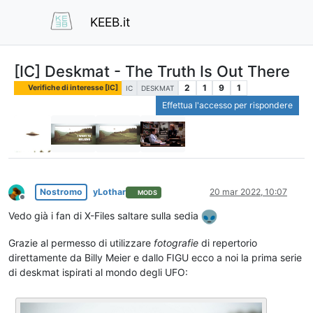
KEEB.it
[IC] Deskmat - The Truth Is Out There
2
1
9
1
Verifiche di interesse [IC]
IC
DESKMAT
Effettua l'accesso per rispondere
Nostromo
yLothar
20 mar 2022, 10:07
MODS
Non in linea
Vedo già i fan di X-Files saltare sulla sedia
Grazie al permesso di utilizzare
fotografie
di repertorio
direttamente da Billy Meier e dallo FIGU ecco a noi la prima serie
di deskmat ispirati al mondo degli UFO: