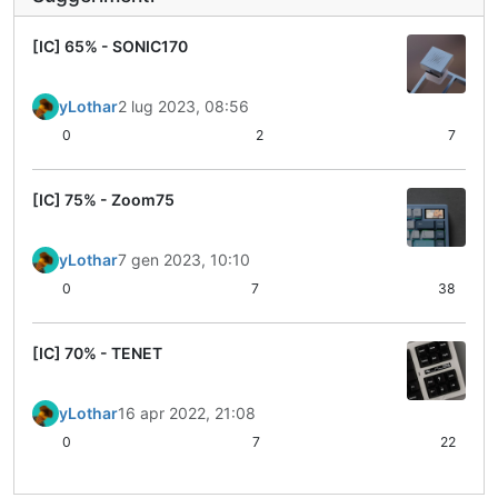
[IC] 65% - SONIC170
yLothar
2 lug 2023, 08:56
0
2
7
[IC] 75% - Zoom75
yLothar
7 gen 2023, 10:10
0
7
38
[IC] 70% - TENET
yLothar
16 apr 2022, 21:08
0
7
22