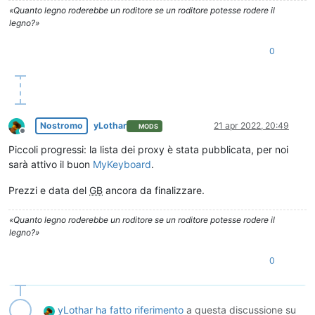
«Quanto legno roderebbe un roditore se un roditore potesse rodere il
legno?»
0
Nostromo
yLothar
21 apr 2022, 20:49
MODS
Non in linea
Piccoli progressi: la lista dei proxy è stata pubblicata, per noi
sarà attivo il buon
MyKeyboard
.
Prezzi e data del
GB
ancora da finalizzare.
«Quanto legno roderebbe un roditore se un roditore potesse rodere il
legno?»
0
yLothar
ha fatto riferimento
a questa discussione su