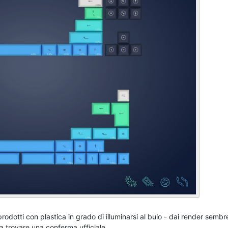
odotti con plastica in grado di illuminarsi al buio - dai render semb
 a trovare una conferma ufficiale.