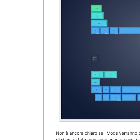
Non è ancora chiaro se i Mods verranno pr
di sì ma di fatto non sono ancora riuscito