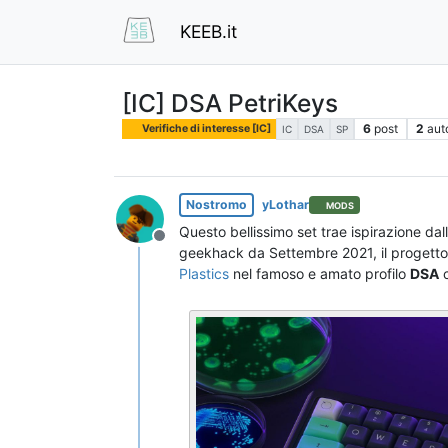
KEEB.it
[IC] DSA PetriKeys
6
post
2
auto
Verifiche di interesse [IC]
IC
DSA
SP
Nostromo
yLothar
MODS
Questo bellissimo set trae ispirazione dal
Non in linea
geekhack da Settembre 2021, il progetto
Plastics
nel famoso e amato profilo
DSA
c