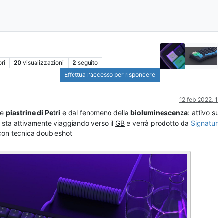
ri
20
visualizzazioni
2
seguito
Effettua l'accesso per rispondere
12 feb 2022, 
le
piastrine di Petri
e dal fenomeno della
bioluminescenza
: attivo s
 sta attivamente viaggiando verso il
GB
e verrà prodotto da
Signatur
on tecnica doubleshot.