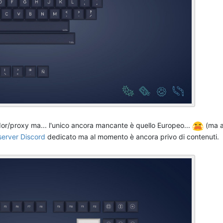
dor/proxy ma... l'unico ancora mancante è quello Europeo...
(ma a
server Discord
dedicato ma al momento è ancora privo di contenuti.