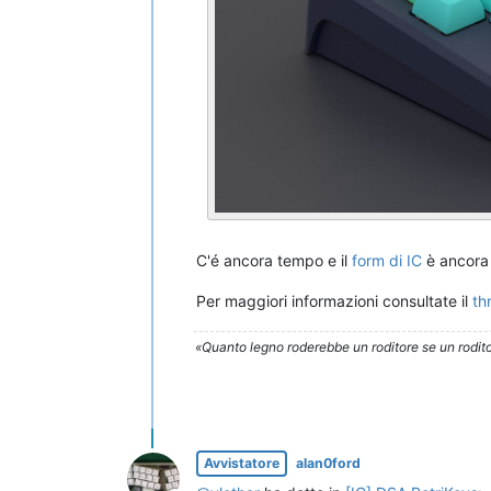
C'é ancora tempo e il
form di IC
è ancora 
Per maggiori informazioni consultate il
th
«Quanto legno roderebbe un roditore se un rodito
Avvistatore
alan0ford