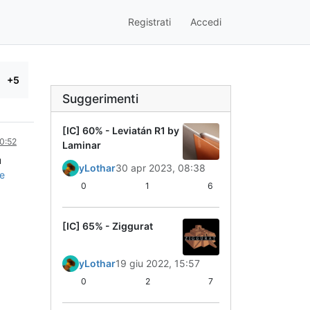
Registrati
Accedi
+5
Suggerimenti
[IC] 60% - Leviatán R1 by
10:52
Laminar
u
yLothar
30 apr 2023, 08:38
e
0
1
6
[IC] 65% - Ziggurat
yLothar
19 giu 2022, 15:57
0
2
7