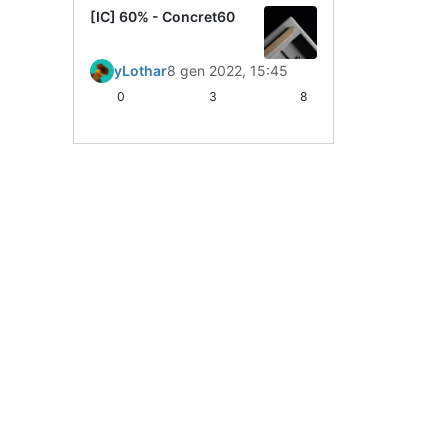
[IC] 60% - Concret60
yLothar
8 gen 2022, 15:45
0
3
8