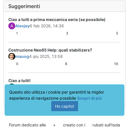
Suggerimenti
Ciao a tutti e prima meccanica seria (se possibile)
A
Alexjey
6 feb 2026, 14:36
1
3
5
Costruzione Neo65 Help: quali stabilizers?
mauog
4 giu 2025, 13:58
0
8
19
Ciao a tutti!
Z
ZIOLele1980
9 apr 2025, 11:59
Questo sito utilizza i cookie per garantirti la miglior
1
4
23
esperienza di navigazione possibile
Scopri di più
Ho capito!
Forum dedicato alle
+
creato con i
rubati sull'Isola