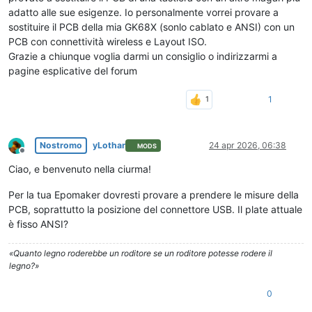
adatto alle sue esigenze. Io personalmente vorrei provare a
sostituire il PCB della mia GK68X (sonlo cablato e ANSI) con un
PCB con connettività wireless e Layout ISO.
Grazie a chiunque voglia darmi un consiglio o indirizzarmi a
pagine esplicative del forum
1
Nostromo
yLothar
24 apr 2026, 06:38
MODS
Non in linea
Ciao, e benvenuto nella ciurma!
Per la tua Epomaker dovresti provare a prendere le misure della
PCB, soprattutto la posizione del connettore USB. Il plate attuale
è fisso ANSI?
«Quanto legno roderebbe un roditore se un roditore potesse rodere il
legno?»
0