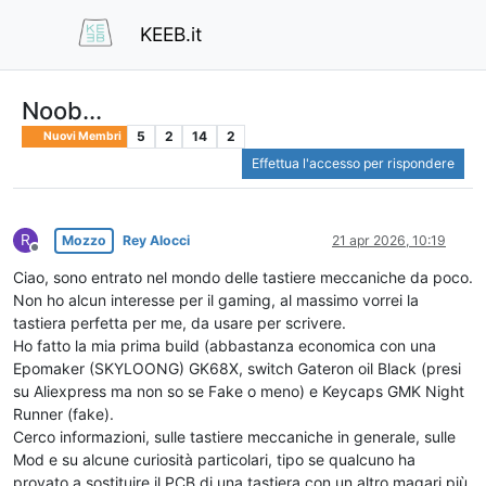
KEEB.it
Noob...
5
2
14
2
Nuovi Membri
Effettua l'accesso per rispondere
R
Mozzo
Rey Alocci
21 apr 2026, 10:19
Non in linea
Ciao, sono entrato nel mondo delle tastiere meccaniche da poco.
Non ho alcun interesse per il gaming, al massimo vorrei la
tastiera perfetta per me, da usare per scrivere.
Ho fatto la mia prima build (abbastanza economica con una
Epomaker (SKYLOONG) GK68X, switch Gateron oil Black (presi
su Aliexpress ma non so se Fake o meno) e Keycaps GMK Night
Runner (fake).
Cerco informazioni, sulle tastiere meccaniche in generale, sulle
Mod e su alcune curiosità particolari, tipo se qualcuno ha
provato a sostituire il PCB di una tastiera con un altro magari più