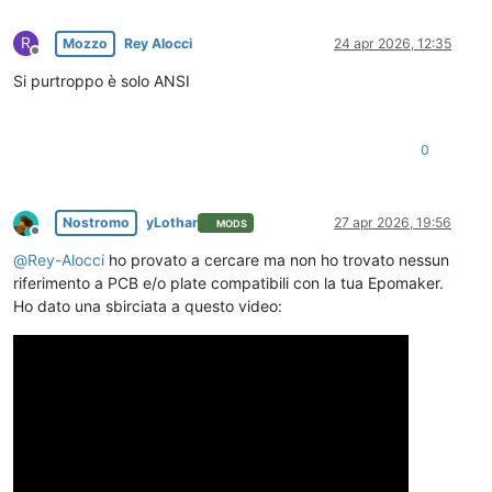
R
Mozzo
Rey Alocci
24 apr 2026, 12:35
Non in linea
Si purtroppo è solo ANSI
0
Nostromo
yLothar
27 apr 2026, 19:56
MODS
Non in linea
@
Rey-Alocci
ho provato a cercare ma non ho trovato nessun
riferimento a PCB e/o plate compatibili con la tua Epomaker.
Ho dato una sbirciata a questo video: