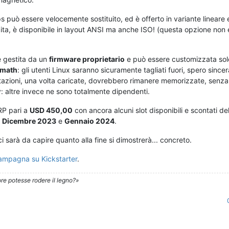
 può essere velocemente sostituito, ed è offerto in variante lineare e 
ita, è disponibile in layout ANSI ma anche ISO! (questa opzione non 
è gestita da un
firmware proprietario
e può essere customizzata sol
ymath
: gli utenti Linux saranno sicuramente tagliati fuori, spero sinc
tazioni, una volta caricate, dovrebbero rimanere memorizzate, senza
ty: altre invece ne sono totalmente dipendenti.
RP pari a
USD 450,00
con ancora alcuni slot disponibili e scontati de
a
Dicembre 2023
e
Gennaio 2024
.
 sarà da capire quanto alla fine si dimostrerà... concreto.
ampagna su Kickstarter
.
re potesse rodere il legno?»