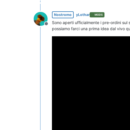
Nostromo
yLothar
MODS
Sono aperti ufficialmente i pre-ordini sul s
Non in linea
possiamo farci una prima idea dal vivo qu