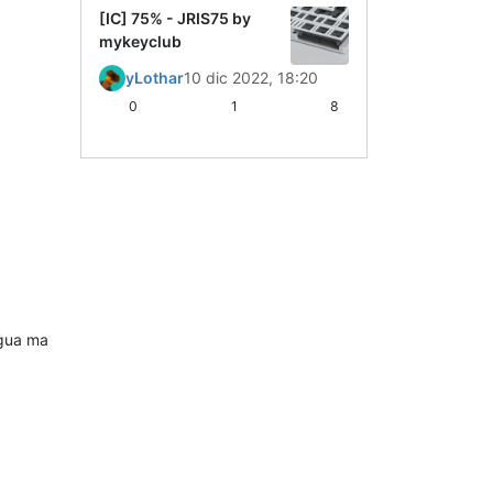
[IC] 75% - JRIS75 by
mykeyclub
yLothar
10 dic 2022, 18:20
0
1
8
ngua ma