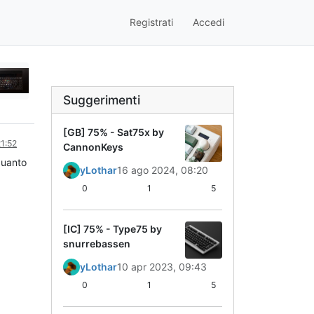
Registrati
Accedi
Suggerimenti
[GB] 75% - Sat75x by
1:52
CannonKeys
quanto
yLothar
16 ago 2024, 08:20
0
1
5
[IC] 75% - Type75 by
snurrebassen
yLothar
10 apr 2023, 09:43
0
1
5