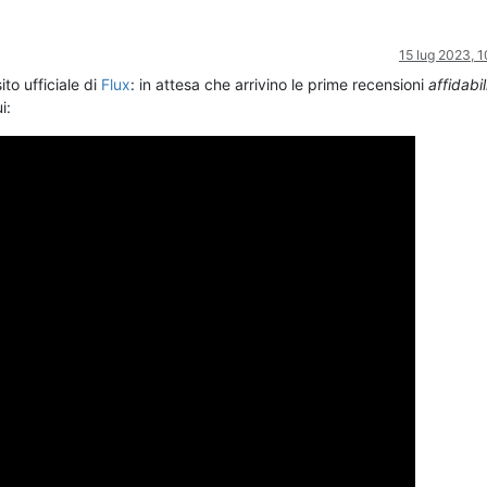
15 lug 2023, 
ito ufficiale di
Flux
: in attesa che arrivino le prime recensioni
affidabil
i: