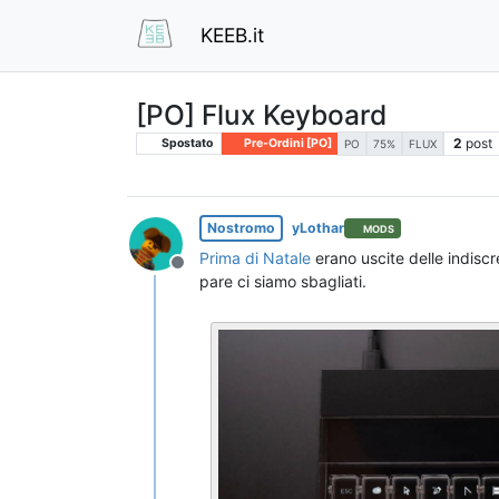
KEEB.it
[PO] Flux Keyboard
2
post
Spostato
Pre-Ordini [PO]
PO
75%
FLUX
Nostromo
yLothar
MODS
Prima di Natale
erano uscite delle indiscr
Non in linea
pare ci siamo sbagliati.