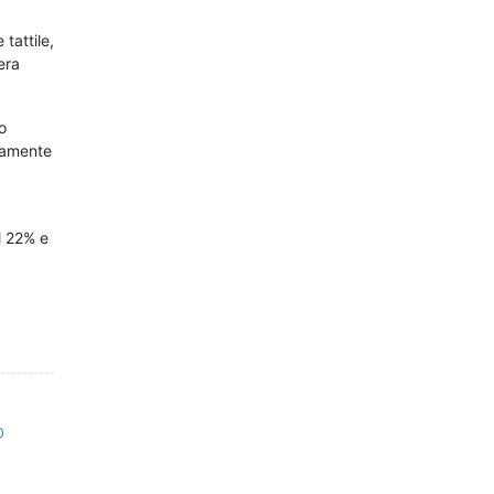
tattile,
era
o
eramente
l 22% e
0