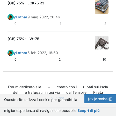
[GB] 75% - LCK75 R3
yLothar
9 mag 2022, 20:46
0
1
2
[GB] 75% - LW-75
yLothar
5 feb 2022, 18:50
0
2
10
Forum dedicato alle
+
creato con i
rubati sull'Isola
del
e trafugati fin qui via
dal Temibile
Pirata
yLothar
.
{{tx(dismiss){}}
Questo sito utilizza i cookie per garantirti la
miglior esperienza di navigazione possibile
Scopri di più