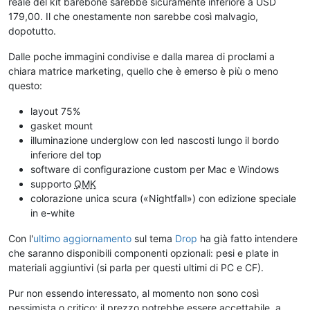
reale del kit barebone sarebbe sicuramente inferiore a USD
179,00. Il che onestamente non sarebbe così malvagio,
dopotutto.
Dalle poche immagini condivise e dalla marea di proclami a
chiara matrice marketing, quello che è emerso è più o meno
questo:
layout 75%
gasket mount
illuminazione underglow con led nascosti lungo il bordo
inferiore del top
software di configurazione custom per Mac e Windows
supporto
QMK
colorazione unica scura («Nightfall») con edizione speciale
in e-white
Con l'
ultimo aggiornamento
sul tema
Drop
ha già fatto intendere
che saranno disponibili componenti opzionali: pesi e plate in
materiali aggiuntivi (si parla per questi ultimi di PC e CF).
Pur non essendo interessato, al momento non sono così
pessimista o critico: il prezzo potrebbe essere accettabile, a