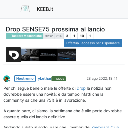
KEEB.it
Drop SENSE75 prossima al lancio
3
1
10
1
Tastiere Meccaniche
DROP
75%
Effettua l'accesso per rispondere
Nostromo
yLothar
28 ago 2022, 18:41
MODS
Non in linea
Per chi segue bene o male le offerte di
Drop
la notizia non
dovrebbe essere una novità: è da tempo infatti che la
community sa che una 75% è in lavorazione.
A quanto pare, ci siamo: la settimana che è alle porte dovrebbe
essere quella del lancio definitivo.
Andando subito al sodo, pare che i membri del
Keyboard Club