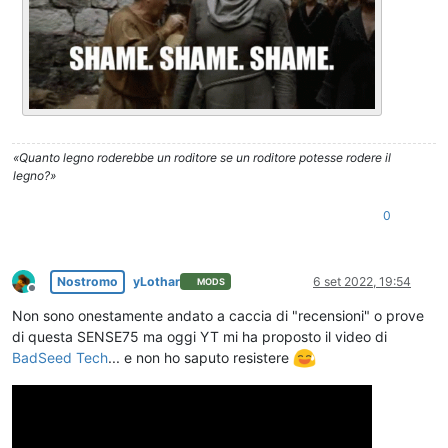
«Quanto legno roderebbe un roditore se un roditore potesse rodere il
legno?»
0
Nostromo
yLothar
6 set 2022, 19:54
MODS
Non in linea
Non sono onestamente andato a caccia di "recensioni" o prove
di questa SENSE75 ma oggi YT mi ha proposto il video di
BadSeed Tech
... e non ho saputo resistere