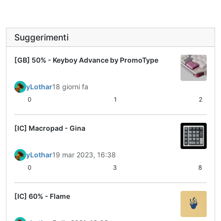
Suggerimenti
[GB] 50% - Keyboy Advance by PromoType
yLothar
18 giorni fa
0
1
2
[IC] Macropad - Gina
yLothar
19 mar 2023, 16:38
0
3
8
[IC] 60% - Flame