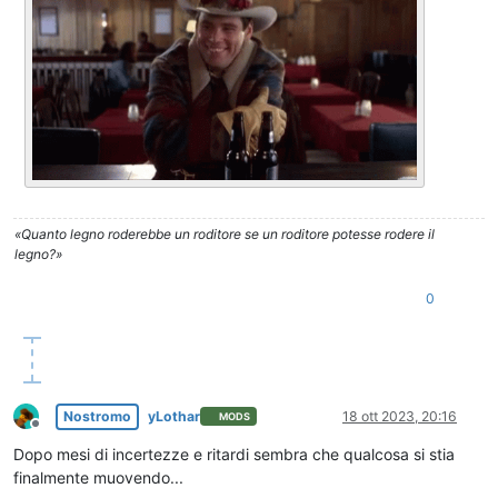
«Quanto legno roderebbe un roditore se un roditore potesse rodere il
legno?»
0
Nostromo
yLothar
18 ott 2023, 20:16
MODS
Non in linea
Dopo mesi di incertezze e ritardi sembra che qualcosa si stia
finalmente muovendo...