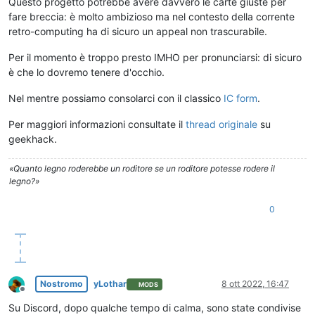
Questo progetto potrebbe avere davvero le carte giuste per
fare breccia: è molto ambizioso ma nel contesto della corrente
retro-computing ha di sicuro un appeal non trascurabile.
Per il momento è troppo presto IMHO per pronunciarsi: di sicuro
è che lo dovremo tenere d'occhio.
Nel mentre possiamo consolarci con il classico
IC form
.
Per maggiori informazioni consultate il
thread originale
su
geekhack.
«Quanto legno roderebbe un roditore se un roditore potesse rodere il
legno?»
0
Nostromo
yLothar
8 ott 2022, 16:47
MODS
Non in linea
Su Discord, dopo qualche tempo di calma, sono state condivise