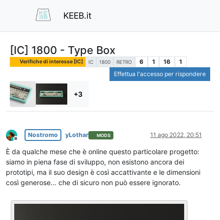
KEEB.it
[IC] 1800 - Type Box
6
1
16
1
Verifiche di interesse [IC]
IC
1800
RETRO
Effettua l'accesso per rispondere
+3
Nostromo
yLothar
11 ago 2022, 20:51
MODS
Non in linea
È da qualche mese che è online questo particolare progetto:
siamo in piena fase di sviluppo, non esistono ancora dei
prototipi, ma il suo design è così accattivante e le dimensioni
così generose... che di sicuro non può essere ignorato.