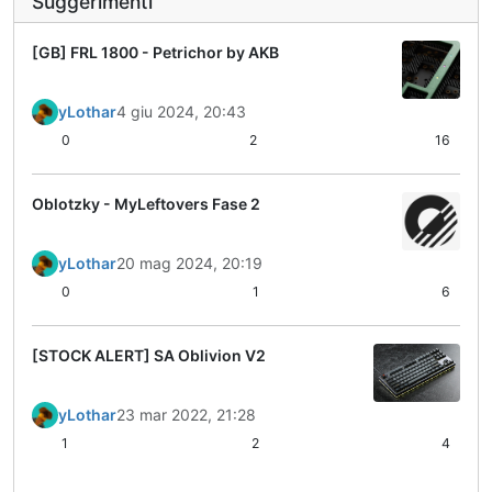
Suggerimenti
[GB] FRL 1800 - Petrichor by AKB
yLothar
4 giu 2024, 20:43
0
2
16
Oblotzky - MyLeftovers Fase 2
yLothar
20 mag 2024, 20:19
0
1
6
[STOCK ALERT] SA Oblivion V2
yLothar
23 mar 2022, 21:28
1
2
4