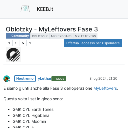
KEEB.it
Oblotzky - MyLeftovers Fase 3
Community
OBLOTZKY
MYKEYBOARD
MYLEFTOVERS
1
1
5
1
Effettua l'accesso per rispondere
Nostromo
yLothar
8 lug 2024, 21:20
MODS
Non in linea
E siamo giunti anche alla Fase 3 dell'operazione
MyLeftovers
.
Questa volta i set in gioco sono:
GMK CYL Earth Tones
GMK CYL Higabana
GMK CYL Moomin
GMK CYL a