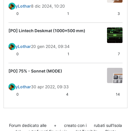
yLothar
8 dic 2024, 10:20
0
1
3
[PO] Lintech Deskmat (1000x500 mm)
yLothar
20 gen 2024, 09:34
0
1
7
[PO] 75% - Sonnet (MODE)
yLothar
30 apr 2022, 09:33
0
4
14
Forum dedicato alle
+
creato con i
rubati sull'Isola