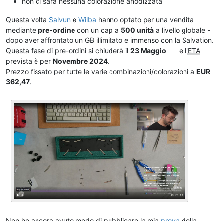
non ci sarà nessuna colorazione anodizzata
Questa volta
Salvun
e
Wilba
hanno optato per una vendita
mediante
pre-ordine
con un cap a
500 unità
a livello globale -
dopo aver affrontato un
GB
illimitato e immenso con la Salvation.
Questa fase di pre-ordini si chiuderà il
23 Maggio
e l'
ETA
prevista è per
Novembre 2024
.
Prezzo fissato per tutte le varie combinazioni/colorazioni a
EUR
362,47
.
Non ho ancora avuto modo di pubblicare la mia
prova
della