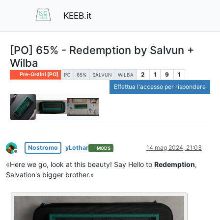
KEEB.it
[PO] 65% - Redemption by Salvun +
Wilba
2
1
9
1
Pre-Ordini [PO]
PO
65%
SALVUN
WILBA
Effettua l'accesso per rispondere
Nostromo
yLothar
14 mag 2024, 21:03
MODS
Non in linea
«Here we go, look at this beauty! Say Hello to
Redemption
,
Salvation's bigger brother.»