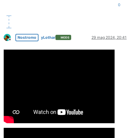
0
Nostromo
yLothar
29 mag 2024, 20:41
MODS
Non in linea