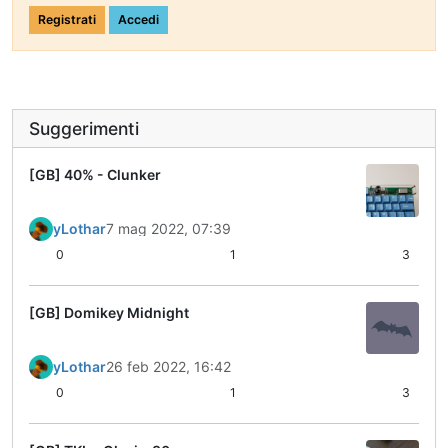
Registrati
Accedi
Suggerimenti
[GB] 40% - Clunker
yLothar
7 mag 2022, 07:39
0
1
3
[GB] Domikey Midnight
yLothar
26 feb 2022, 16:42
0
1
3