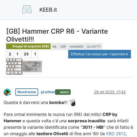
KEEB.it
[GB] Hammer CRP R6 - Variante
Olivetti!!!
Gruppi di acquisto [GB]
GB
CRP
HAMMER
OLIVETTI
2
1
25
1
Effettua l'accesso per rispondere
Nostromo
yLothar
28 ott 2023, 17:42
MODS
Non in linea
Questa è davvero una
bomba
!!!
Pare ormai imminente la nuova run (R6) dei mitici
CRP by
Hammer
e questa volta c'é una
sorpresa inaudita
: sarà infatti
presente la variante identificata come "
3011 - HBI
" che di fatto è
un omaggio alle
tastiere Olivetti
di fine anni '80 (le
KBD 2812
,