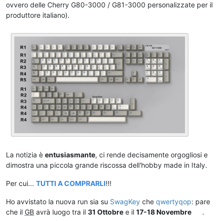
ovvero delle Cherry G80-3000 / G81-3000 personalizzate per il
produttore italiano).
La notizia è
entusiasmante
, ci rende decisamente orgogliosi e
dimostra una piccola grande riscossa dell'hobby made in Italy.
Per cui...
TUTTI A COMPRARLI
!!!
Ho avvistato la nuova run sia su
SwagKey
che
qwertyqop
: pare
che il
GB
avrà luogo tra il
31 Ottobre
e il
17-18 Novembre
.