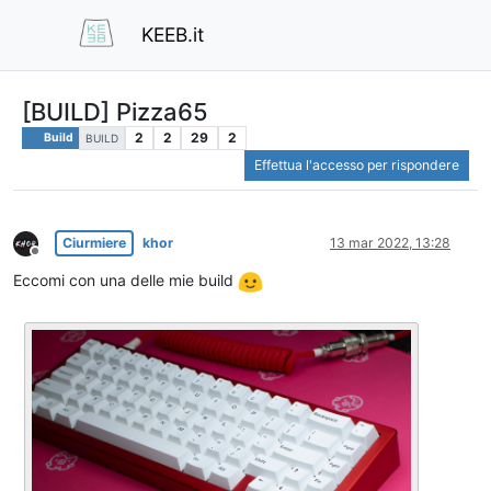
KEEB.it
[BUILD] Pizza65
2
2
29
2
Build
BUILD
Effettua l'accesso per rispondere
Ciurmiere
khor
13 mar 2022, 13:28
Non in linea
Eccomi con una delle mie build