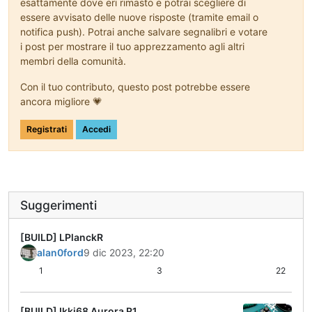
esattamente dove eri rimasto e potrai scegliere di
essere avvisato delle nuove risposte (tramite email o
notifica push). Potrai anche salvare segnalibri e votare
i post per mostrare il tuo apprezzamento agli altri
membri della comunità.
Con il tuo contributo, questo post potrebbe essere
ancora migliore 💗
Registrati
Accedi
Suggerimenti
[BUILD] LPlanckR
alan0ford
9 dic 2023, 22:20
1
3
22
[BUILD] Ikki68 Aurora R1